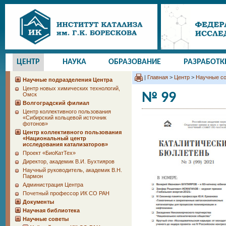
ЦЕНТР
НАУКА
ОБРАЗОВАНИЕ
РАЗРАБОТК
|
Главная
>
Центр
>
Научные с
Научные подразделения Центра
Центр новых химических технологий,
№ 99
Омск
Волгоградский филиал
Центр коллективного пользования
«Сибирский кольцевой источник
фотонов»
Центр коллективного пользования
«Национальный центр
исследования катализаторов»
Проект «БиоКатТех»
Директор, академик В.И. Бухтияров
Научный руководитель, академик В.Н.
Пармон
Администрация Центра
Почетный профессор ИК СО РАН
Документы
Научная библиотека
Научные советы