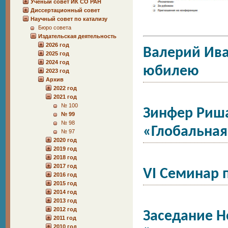
Учёный совет ИК СО РАН
Диссертационный совет
Научный совет по катализу
Бюро совета
Издательская деятельность
2026 год
Валерий Ива
2025 год
2024 год
юбилею
2023 год
Архив
2022 год
2021 год
№ 100
Зинфер Риша
№ 99
№ 98
«Глобальная
№ 97
2020 год
2019 год
2018 год
2017 год
VI Семинар 
2016 год
2015 год
2014 год
2013 год
2012 год
Заседание Н
2011 год
2010 год