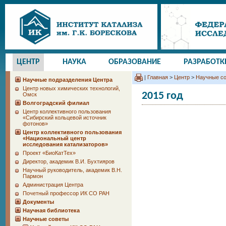
ЦЕНТР
НАУКА
ОБРАЗОВАНИЕ
РАЗРАБОТК
|
Главная
>
Центр
>
Научные с
Научные подразделения Центра
Центр новых химических технологий,
2015 год
Омск
Волгоградский филиал
Центр коллективного пользования
«Сибирский кольцевой источник
фотонов»
Центр коллективного пользования
«Национальный центр
исследования катализаторов»
Проект «БиоКатТех»
Директор, академик В.И. Бухтияров
Научный руководитель, академик В.Н.
Пармон
Администрация Центра
Почетный профессор ИК СО РАН
Документы
Научная библиотека
Научные советы