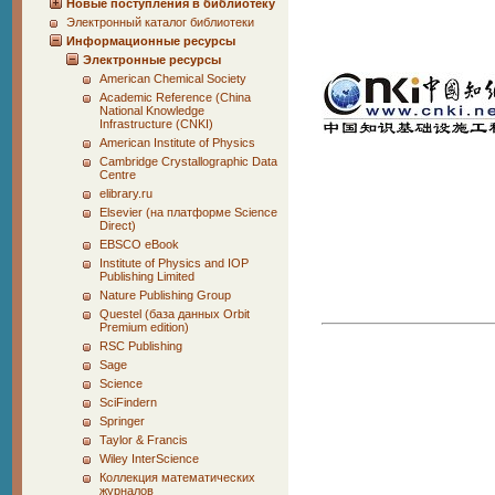
Новые поступления в библиотеку
Электронный каталог библиотеки
Информационные ресурсы
Электронные ресурсы
American Chemical Society
Academic Reference (China
National Knowledge
Infrastructure (CNKI)
American Institute of Physics
Cambridge Crystallographic Data
Centre
elibrary.ru
Elsevier (на платформе Science
Direct)
EBSCO eBook
Institute of Physics and IOP
Publishing Limited
Nature Publishing Group
Questel (база данных Orbit
Premium edition)
RSC Publishing
Sage
Science
SciFindern
Springer
Taylor & Francis
Wiley InterScience
Коллекция математических
журналов