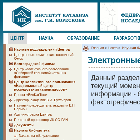
ЦЕНТР
НАУКА
ОБРАЗОВАНИЕ
РАЗРАБОТК
|
Главная
>
Центр
>
Научная би
Научные подразделения Центра
Центр новых химических технологий,
Электронные
Омск
Волгоградский филиал
Центр коллективного пользования
«Сибирский кольцевой источник
Данный раздел
фотонов»
Центр коллективного пользования
текущий момен
«Национальный центр
исследования катализаторов»
информации - 
Проект «БиоКатТех»
Директор, академик В.И. Бухтияров
фактографичес
Научный руководитель, академик В.Н.
Пармон
Администрация Центра
Почетный профессор ИК СО РАН
Документы
Научная библиотека
Заказы на обслуживание