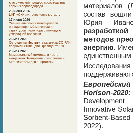
классический процесс производства
материалов (
серы из сероводорода
25 июня 2026
состав вошли
ЦКП «СКИФ»: готовность к старту
17 июня 2026
Юрия Ивано
Ученые впервые синтезировали
нанодисперсный материал со
разработко
структурой пирохлора с помощью
углеродной оболочки
методов прео
26 мая 2026
Сотрудники Института катализа СО РАН
энергию
. Име
получили стипендии Президента РФ
25 мая 2026
единственным 
Мемориальный семинар в честь
академика Замараева: фотохимия и
катализаторы для энергетики
Исследован
поддерживают
Европейски
Horison-2020:
Development
Innovative Sola
Sorbent-Base
2022).