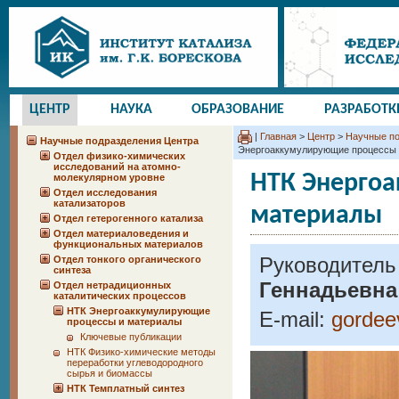
ЦЕНТР
НАУКА
ОБРАЗОВАНИЕ
РАЗРАБОТК
|
Главная
>
Центр
>
Научные по
Научные подразделения Центра
Энергоаккумулирующие процессы 
Отдел физико-химических
исследований на атомно-
НТК Энерго
молекулярном уровне
Отдел исследования
катализаторов
материалы
Отдел гетерогенного катализа
Отдел материаловедения и
функциональных материалов
Руководитель
Отдел тонкого органического
синтеза
Геннадьевна
Отдел нетрадиционных
каталитических процессов
НТК Энергоаккумулирующие
E-mail:
gordee
процессы и материалы
Ключевые публикации
НТК Физико-химические методы
переработки углеводородного
сырья и биомассы
НТК Темплатный синтез