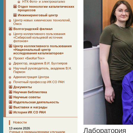
НТК Фото- и электрокатализ
Отдел технологии каталитических
процессов
Инжиниринговый центр
Центр новых химических технологий,
Омск
Волгоградский филиал
Центр коллективного пользования
«Сибирский кольцевой источник
фотонов»
Центр коллективного пользования
«Национальный центр
исследования катализаторов»
Проект «БиоКатТех»
Директор, академик В.И. Бухтияров
Научный руководитель, академик В.Н.
Пармон
Администрация Центра
Почетный профессор ИК СО РАН
Документы
Научная библиотека
Научные советы
Издательская деятельность
Выставки и награды
История ИК СО РАН
Новости
13 июля 2026
Лаборатори
Ученые и промышленники улучшили