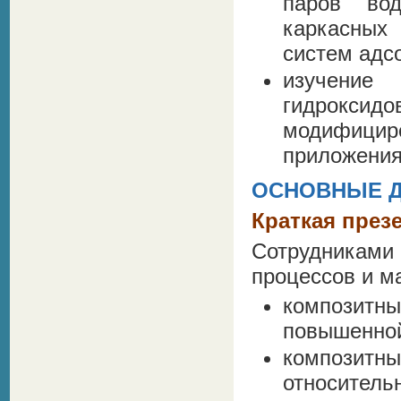
паров во
каркасных
систем адс
изучение
гидрокси
модифицир
приложения
ОСНОВНЫЕ 
Краткая през
Сотрудниками
процессов и м
композитны
повышенной
композит
относитель