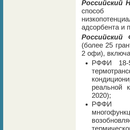
Российский 
способ а
низкопотенциа
адсорбента и п
Российский
(более 25 гра
2 офи), включ
РФФИ 18-5
термотр
кондициони
реальной к
2020);
РФФИ 1
многофун
возобнов
термичес