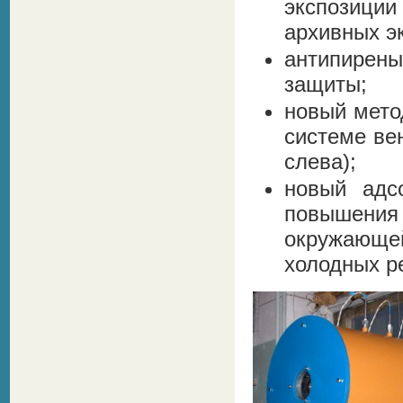
экспозици
архивных э
антипирен
защиты;
новый мето
системе ве
слева);
новый адс
повышени
окружающ
холодных ре