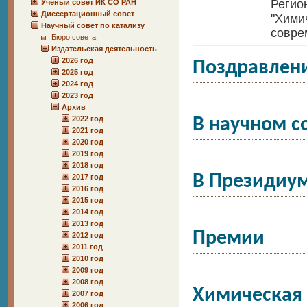
Регио
Учёный совет ИК СО РАН
Диссертационный совет
"Хими
Научный совет по катализу
совре
Бюро совета
Издательская деятельность
2026 год
Поздравлен
2025 год
2024 год
2023 год
Архив
2022 год
В научном с
2021 год
2020 год
2019 год
2018 год
В Президиум
2017 год
2016 год
2015 год
2014 год
2013 год
Премии
2012 год
2011 год
2010 год
2009 год
2008 год
Химическая
2007 год
2006 год