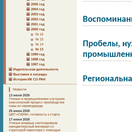
2005 год
2004 год
2003 год
Воспоминан
2002 год
2001 год
2000 год
№ 16
№ 15
Пробелы, ну
№ 14
№ 13
промышленн
1999 год
1998 год
1997 год
Издательская деятельность
Выставки и награды
Региональна
История ИК СО РАН
Новости
13 июля 2026
Ученые и промышленники улучшили
классический процесс производства
серы из сероводорода
25 июня 2026
ЦКП «СКИФ»: готовность к старту
17 июня 2026
Ученые впервые синтезировали
нанодисперсный материал со
структурой пирохлора с помощью