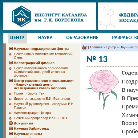
ЦЕНТР
НАУКА
ОБРАЗОВАНИЕ
РАЗРАБОТК
|
Главная
>
Центр
>
Научные с
Научные подразделения Центра
Центр новых химических технологий,
№ 13
Омск
Волгоградский филиал
Центр коллективного пользования
«Сибирский кольцевой источник
Содер
фотонов»
Поздр
Центр коллективного пользования
«Национальный центр
исследования катализаторов»
В нау
Проект «БиоКатТех»
В Пре
Директор, академик В.И. Бухтияров
Научный руководитель, академик В.Н.
Прем
Пармон
Администрация Центра
Химич
Почетный профессор ИК СО РАН
Воспо
Документы
Научная библиотека
Пробе
Научные советы