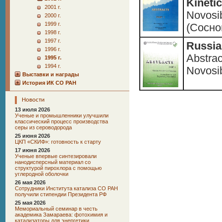
Kinetic
2001 г.
Novosi
2000 г.
1999 г.
(Сосно
1998 г.
1997 г.
Russia
1996 г.
Abstrac
1995 г.
1994 г.
Novosib
Выставки и награды
История ИК СО РАН
Новости
13 июля 2026
Ученые и промышленники улучшили
классический процесс производства
серы из сероводорода
25 июня 2026
ЦКП «СКИФ»: готовность к старту
17 июня 2026
Ученые впервые синтезировали
нанодисперсный материал со
структурой пирохлора с помощью
углеродной оболочки
26 мая 2026
Сотрудники Института катализа СО РАН
получили стипендии Президента РФ
25 мая 2026
Мемориальный семинар в честь
академика Замараева: фотохимия и
катализаторы для энергетики