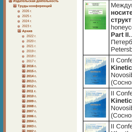
Издательская деятельность
Между
Труды конференций
2026 г.
носит
2025 г.
струк
2024 г.
honeyco
2023 г.
Архив
Part II.
2022 г.
Петербу
2020 г.
2021 г.
Peters
2019 г.
2018 г.
II Con
2017 г.
2016 г.
Kinetic
2015 г.
Novosi
2014 г.
(Сосно
2013 г.
2012 г.
2011 г.
II Con
2010 г.
Kinetic
2009 г.
2008 г.
Novosi
2007 г.
(Сосно
2006 г.
2004 г.
II Con
2003 г.
2002 г.