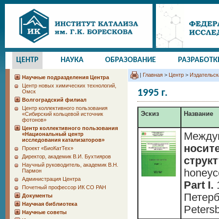
ЦЕНТР
НАУКА
ОБРАЗОВАНИЕ
РАЗРАБОТК
|
Главная
>
Центр
>
Издательск
Научные подразделения Центра
Центр новых химических технологий,
1995 г.
Омск
Волгоградский филиал
Центр коллективного пользования
Эскиз
Название
«Сибирский кольцевой источник
фотонов»
Центр коллективного пользования
Между
«Национальный центр
исследования катализаторов»
носит
Проект «БиоКатТех»
Директор, академик В.И. Бухтияров
струк
Научный руководитель, академик В.Н.
honeyco
Пармон
Администрация Центра
Part I.
1
Почетный профессор ИК СО РАН
Петербу
Документы
Научная библиотека
Peters
Научные советы