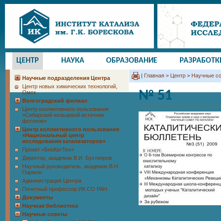
ЦЕНТР
НАУКА
ОБРАЗОВАНИЕ
РАЗРАБОТК
|
Главная
>
Центр
>
Научные с
Научные подразделения Центра
Центр новых химических технологий,
№ 51
Омск
Волгоградский филиал
Центр коллективного пользования
«Сибирский кольцевой источник
фотонов»
Центр коллективного пользования
«Национальный центр
исследования катализаторов»
Проект «БиоКатТех»
Директор, академик В.И. Бухтияров
Научный руководитель, академик В.Н.
Пармон
Администрация Центра
Почетный профессор ИК СО РАН
Документы
Научная библиотека
Научные советы