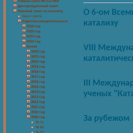
Учёный совет ИК СО РАН
Диссертационный совет
О 6-ом Всем
Научный совет по катализу
Бюро совета
катализу
Издательская деятельность
2026 год
2025 год
2024 год
2023 год
VIII Между
Архив
2022 год
каталитичес
2021 год
2020 год
2019 год
2018 год
2017 год
III Междун
2016 год
2015 год
ученых "Кат
2014 год
2013 год
2012 год
2011 год
2010 год
За рубежом
2009 год
№ 52
№ 51
№ 50