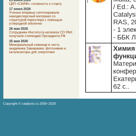
25 июня 2026
ЦКП «СКИФ»: готовность к старту
/ Ed.: A
17 июня 2026
Ученые впервые синтезировали
Catalys
нанодисперсный материал со
структурой пирохлора с помощью
RAS, 2
углеродной оболочки
- 1 эле
26 мая 2026
Сотрудники Института катализа СО РАН
- ББК 
получили стипендии Президента РФ
25 мая 2026
Мемориальный семинар в честь
Химия 
академика Замараева: фотохимия и
катализаторы для энергетики
функц
Матери
конфер
Екатери
62 c..
Copyright ©
catalysis.ru
2005–2026