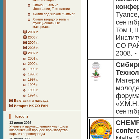
Сибирь – Химия,
конфе
Инновации, Технологии
Туапсе
Химия под знаком "Сигма"
Химия твердого тела и
сентябр
функциональные
материалы
Том I, I
2007 г.
Институ
2006 г.
2004 г.
СО РАН
2003 г.
2008. - 
2002 г.
2001 г.
Сибирь
2000 г.
1999 г.
Технол
1998 г.
Матери
1997 г.
1996 г.
молоде
1995 г.
форума
1994 г.
Выставки и награды
«У.М.Н.
История ИК СО РАН
сентябр
Новости
CHEMRE
13 июля 2026
Ученые и промышленники улучшили
confer
классический процесс производства
серы из сероводорода
Malta, S