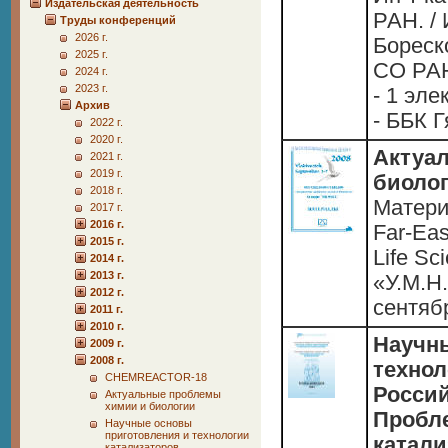
Издательская деятельность
РАН. / 
Труды конференций
2026 г.
Бореск
2025 г.
СО РАН,
2024 г.
2023 г.
- 1 эле
Архив
- ББК Г
2022 г.
2020 г.
Актуа
2021 г.
2019 г.
биолог
2018 г.
Матери
2017 г.
2016 г.
Far-Eas
2015 г.
Life Sc
2014 г.
2013 г.
«У.М.Н.
2012 г.
сентября
2011 г.
2010 г.
Научн
2009 г.
2008 г.
технол
CHEMREACTOR-18
Россий
Актуальные проблемы
химии и биологии
Пробл
Научные основы
приготовления и технологии
катали
катализаторов