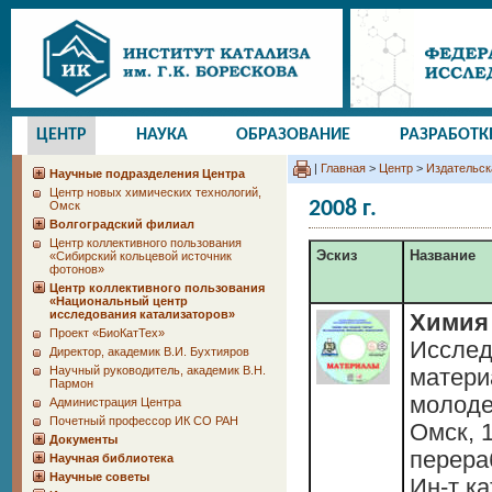
ЦЕНТР
НАУКА
ОБРАЗОВАНИЕ
РАЗРАБОТК
|
Главная
>
Центр
>
Издательск
Научные подразделения Центра
Центр новых химических технологий,
2008 г.
Омск
Волгоградский филиал
Центр коллективного пользования
Эскиз
Название
«Сибирский кольцевой источник
фотонов»
Центр коллективного пользования
«Национальный центр
исследования катализаторов»
Химия 
Проект «БиоКатТех»
Исслед
Директор, академик В.И. Бухтияров
Научный руководитель, академик В.Н.
матери
Пармон
молоде
Администрация Центра
Почетный профессор ИК СО РАН
Омск, 1
Документы
перера
Научная библиотека
Научные советы
Ин-т ка