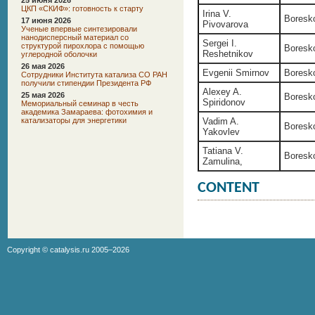
25 июня 2026
ЦКП «СКИФ»: готовность к старту
Irina V.
Boresko
17 июня 2026
Pivovarova
Ученые впервые синтезировали
нанодисперсный материал со
Sergei I.
структурой пирохлора с помощью
Boresko
Reshetnikov
углеродной оболочки
26 мая 2026
Evgenii Smirnov
Boresko
Сотрудники Института катализа СО РАН
получили стипендии Президента РФ
Alexey A.
25 мая 2026
Boresko
Spiridonov
Мемориальный семинар в честь
академика Замараева: фотохимия и
катализаторы для энергетики
Vadim A.
Boresko
Yakovlev
Tatiana V.
Boresko
Zamulina,
CONTENT
Copyright ©
catalysis.ru
2005–2026