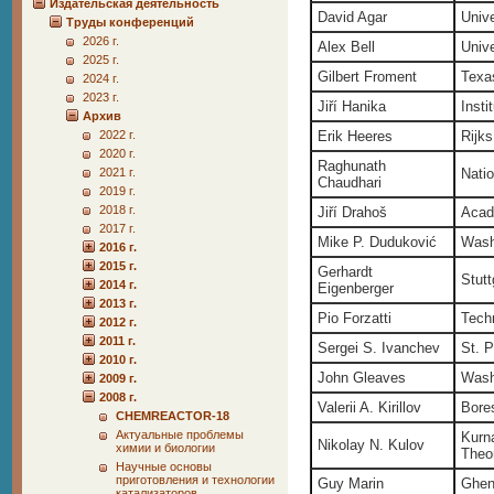
Издательская деятельность
David Agar
Univ
Труды конференций
2026 г.
Alex Bell
Unive
2025 г.
Gilbert Froment
Texa
2024 г.
2023 г.
Jiří Hanika
Inst
Архив
2022 г.
Erik Heeres
Rijks
2020 г.
Raghunath
2021 г.
Natio
Chaudhari
2019 г.
2018 г.
Jiří Drahoš
Acad
2017 г.
Mike P. Duduković
Wash
2016 г.
2015 г.
Gerhardt
Stutt
2014 г.
Eigenberger
2013 г.
Pio Forzatti
Techn
2012 г.
2011 г.
Sergei S. Ivanchev
St. 
2010 г.
John Gleaves
Wash
2009 г.
2008 г.
Valerii A. Kirillov
Bore
CHEMREACTOR-18
Актуальные проблемы
Kurna
Nikolay N. Kulov
химии и биологии
Theo
Научные основы
приготовления и технологии
Guy Marin
Ghen
катализаторов