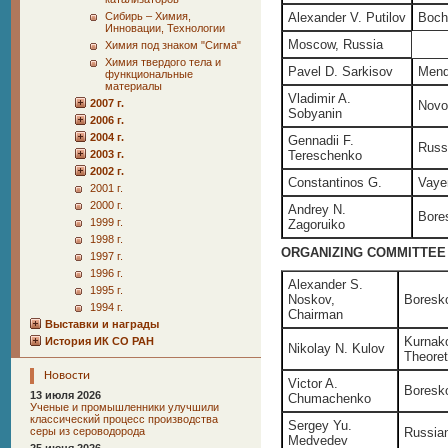
Сибирь – Химия,
Alexander V. Putilov
Bochv
Инновации, Технологии
Moscow, Russia
Химия под знаком "Сигма"
Химия твердого тела и
Pavel D. Sarkisov
Mend
функциональные
материалы
Vladimir A.
2007 г.
Novos
Sobyanin
2006 г.
2004 г.
Gennadii F.
Russ
2003 г.
Tereschenko
2002 г.
Constantinos G.
Vaye
2001 г.
2000 г.
Andrey N.
Bore
1999 г.
Zagoruiko
1998 г.
ORGANIZING COMMITTEE
1997 г.
1996 г.
Alexander S.
1995 г.
Noskov,
Boresko
1994 г.
Chairman
Выставки и награды
Kurnako
История ИК СО РАН
Nikolay N. Kulov
Theore
Новости
Victor A.
Boresko
13 июля 2026
Chumachenko
Ученые и промышленники улучшили
классический процесс производства
Sergey Yu.
серы из сероводорода
Russian
Medvedev