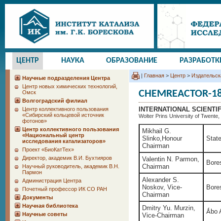
ЦЕНТР
НАУКА
ОБРАЗОВАНИЕ
РАЗРАБОТК
|
Главная
>
Центр
>
Издательск
Научные подразделения Центра
Центр новых химических технологий,
CHEMREACTOR-1
Омск
Волгоградский филиал
INTERNATIONAL SCIENTI
Центр коллективного пользования
«Сибирский кольцевой источник
Wolter Prins University of Twente
фотонов»
Центр коллективного пользования
Mikhail G.
«Национальный центр
Slinko,Honour
Stat
исследования катализаторов»
Chairman
Проект «БиоКатТех»
Директор, академик В.И. Бухтияров
Valentin N. Parmon,
Bore
Chairman
Научный руководитель, академик В.Н.
Пармон
Alexander S.
Администрация Центра
Noskov, Vice-
Bore
Почетный профессор ИК СО РАН
Chairman
Документы
Научная библиотека
Dmitry Yu. Murzin,
Ǻbo 
Научные советы
Vice-Chairman