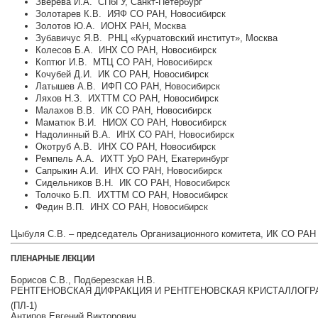
Зверева И.А. СПбГУ, Санкт‐Петербург
Золотарев К.В. ИЯФ СО РАН, Новосибирск
Золотов Ю.А. ИОНХ РАН, Москва
Зубавичус Я.В. РНЦ «Курчатовский институт», Москва
Колесов Б.А. ИНХ СО РАН, Новосибирск
Коптюг И.В. МТЦ СО РАН, Новосибирск
Кочубей Д.И. ИК СО РАН, Новосибирск
Латышев А.В. ИФП СО РАН, Новосибирск
Ляхов Н.З. ИХТТМ СО РАН, Новосибирск
Малахов В.В. ИК СО РАН, Новосибирск
Маматюк В.И. НИОХ СО РАН, Новосибирск
Надолинный В.А. ИНХ СО РАН, Новосибирск
Окотруб А.В. ИНХ СО РАН, Новосибирск
Ремпель А.А. ИХТТ УрО РАН, Екатеринбург
Сапрыкин А.И. ИНХ СО РАН, Новосибирск
Сидельников В.Н. ИК СО РАН, Новосибирск
Толочко Б.П. ИХТТМ СО РАН, Новосибирск
Федин В.П. ИНХ СО РАН, Новосибирск
Цыбуля С.В. – председатель Организационного комитета, ИК СО РАН
ПЛЕНАРНЫЕ ЛЕКЦИИ
Борисов С.В., Подберезская Н.В.
РЕНТГЕНОВСКАЯ ДИФРАКЦИЯ И РЕНТГЕНОВСКАЯ КРИСТАЛЛОГРА
(ПЛ‐1)
Антипов Евгений Викторович