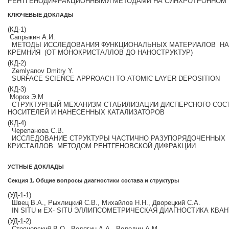
РЕНТГЕНОДИФРАКЦИОННЫМИ МЕТОДАМИ НА СИНХРОТРОННОМ 
КЛЮЧЕВЫЕ ДОКЛАДЫ
(КД‐1)
Сапрыкин А.И.
МЕТОДЫ ИССЛЕДОВАНИЯ ФУНКЦИОНАЛЬНЫХ МАТЕРИАЛОВ Н
КРЕМНИЯ (ОТ МОНОКРИСТАЛЛОВ ДО НАНОСТРУКТУР)
(КД‐2)
Zemlyanov Dmitry Y.
SURFACE SCIENCE APPROACH TO ATOMIC LAYER DEPOSITION
(КД‐3)
Мороз Э.М
СТРУКТУРНЫЙ МЕХАНИЗМ СТАБИЛИЗАЦИИ ДИСПЕРСНОГО СОС
НОСИТЕЛЕЙ И НАНЕСЕННЫХ КАТАЛИЗАТОРОВ
(КД‐4)
Черепанова С.В.
ИССЛЕДОВАНИЕ СТРУКТУРЫ ЧАСТИЧНО РАЗУПОРЯДОЧЕННЫХ
КРИСТАЛЛОВ МЕТОДОМ РЕНТГЕНОВСКОЙ ДИФРАКЦИИ
УСТНЫЕ ДОКЛАДЫ
Секция 1. Общие вопросы диагностики состава и структуры
(УД‐1‐1)
Швец В.А., Рыхлицкий С.В., Михайлов Н.Н., Дворецкий С.А.
IN SITU и EX‐ SITU ЭЛЛИПСОМЕТРИЧЕСКАЯ ДИАГНОСТИКА КВАН
(УД‐1‐2)
Стояновский В.О., Ведягин А.А., Володин А.М.