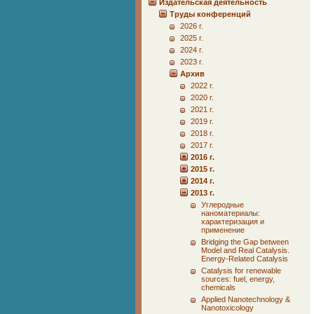
Издательская деятельность
Труды конференций
2026 г.
2025 г.
2024 г.
2023 г.
Архив
2022 г.
2020 г.
2021 г.
2019 г.
2018 г.
2017 г.
2016 г.
2015 г.
2014 г.
2013 г.
Углеродные
наноматериалы:
характеризация и
применение
Bridging the Gap between
Model and Real Catalysis.
Energy-Related Catalysis
Catalysis for renewable
sources: fuel, energy,
chemicals
Applied Nanotechnology &
Nanotoxicology