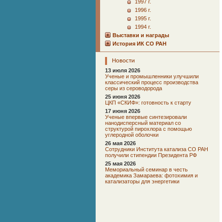
1997 г.
1996 г.
1995 г.
1994 г.
Выставки и награды
История ИК СО РАН
Новости
13 июля 2026
Ученые и промышленники улучшили
классический процесс производства
серы из сероводорода
25 июня 2026
ЦКП «СКИФ»: готовность к старту
17 июня 2026
Ученые впервые синтезировали
нанодисперсный материал со
структурой пирохлора с помощью
углеродной оболочки
26 мая 2026
Сотрудники Института катализа СО РАН
получили стипендии Президента РФ
25 мая 2026
Мемориальный семинар в честь
академика Замараева: фотохимия и
катализаторы для энергетики