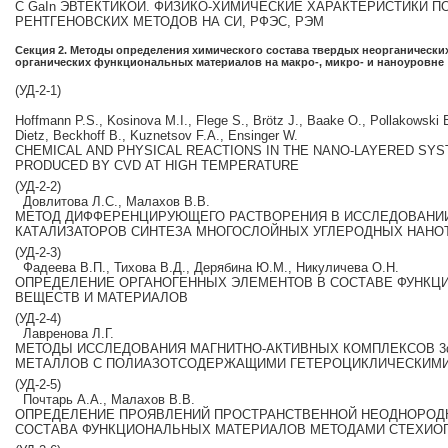
С GаIn ЭВТЕКТИКОЙ. ФИЗИКО‐ХИМИЧЕСКИЕ ХАРАКТЕРИСТИКИ 
РЕНТГЕНОВСКИХ МЕТОДОВ НА СИ, РФЭС, РЭМ
Секция 2. Методы определения химического состава твердых неорганически
органических функциональных материалов на макро‐, микро‐ и наноуровне
(УД‐2‐1)
Hoffmann P.S., Kosinova M.I., Flege S., Brötz J., Baake O., Pollakowski B
Dietz, Beckhoff B., Kuznetsov F.A., Ensinger W.
СHEMICAL AND PHYSICAL REACTIONS IN THE NANO‐LAYERED SYST
PRODUCED BY CVD AT HIGH TEMPERATURE
(УД‐2‐2)
Довлитова Л.С., Малахов В.В.
МЕТОД ДИФФЕРЕНЦИРУЮЩЕГО РАСТВОРЕНИЯ В ИССЛЕДОВАН
КАТАЛИЗАТОРОВ СИНТЕЗА МНОГОСЛОЙНЫХ УГЛЕРОДНЫХ НАНО
(УД‐2‐3)
Фадеева В.П., Тихова В.Д., Дерябина Ю.М., Никуличева О.Н.
ОПРЕДЕЛЕНИЕ ОРГАНОГЕННЫХ ЭЛЕМЕНТОВ В СОСТАВЕ ФУНК
ВЕЩЕСТВ И МАТЕРИАЛОВ
(УД‐2‐4)
Лавренова Л.Г.
МЕТОДЫ ИССЛЕДОВАНИЯ МАГНИТНО‐АКТИВНЫХ КОМПЛЕКСОВ 3
МЕТАЛЛОВ С ПОЛИАЗОТСОДЕРЖАЩИМИ ГЕТЕРОЦИКЛИЧЕСКИМИ
(УД‐2‐5)
Почтарь А.А., Малахов В.В.
ОПРЕДЕЛЕНИЕ ПРОЯВЛЕНИЙ ПРОСТРАНСТВЕННОЙ НЕОДНОРОД
СОСТАВА ФУНКЦИОНАЛЬНЫХ МАТЕРИАЛОВ МЕТОДАМИ СТЕХИО