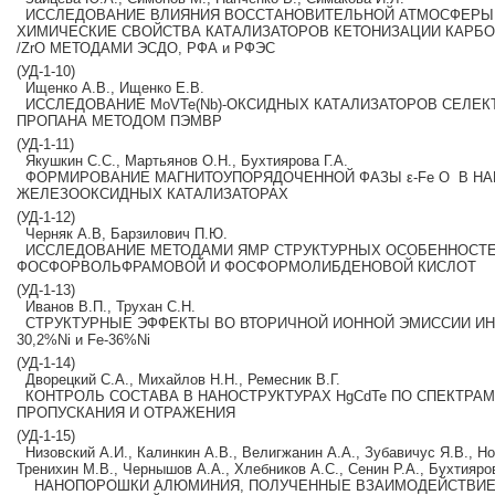
ИССЛЕДОВАНИЕ ВЛИЯНИЯ ВОССТАНОВИТЕЛЬНОЙ АТМОСФЕРЫ 
ХИМИЧЕСКИЕ СВОЙСТВА КАТАЛИЗАТОРОВ КЕТОНИЗАЦИИ КАРБОН
/ZrO МЕТОДАМИ ЭСДО, РФА и РФЭС
(УД‐1‐10)
Ищенко А.В., Ищенко Е.В.
ИССЛЕДОВАНИЕ MoVTe(Nb)‐ОКСИДНЫХ КАТАЛИЗАТОРОВ СЕЛЕ
ПРОПАНА МЕТОДОМ ПЭМВР
(УД‐1‐11)
Якушкин С.С., Мартьянов О.Н., Бухтиярова Г.А.
ФОРМИРОВАНИЕ МАГНИТОУПОРЯДОЧЕННОЙ ФАЗЫ ε‐Fe O В Н
ЖЕЛЕЗООКСИДНЫХ КАТАЛИЗАТОРАХ
(УД‐1‐12)
Черняк А.В, Барзилович П.Ю.
ИССЛЕДОВАНИЕ МЕТОДАМИ ЯМР СТРУКТУРНЫХ ОСОБЕННОСТ
ФОСФОРВОЛЬФРАМОВОЙ И ФОСФОРМОЛИБДЕНОВОЙ КИСЛОТ
(УД‐1‐13)
Иванов В.П., Трухан С.Н.
СТРУКТУРНЫЕ ЭФФЕКТЫ ВО ВТОРИЧНОЙ ИОННОЙ ЭМИССИИ И
30,2%Ni и Fe‐36%Ni
(УД‐1‐14)
Дворецкий С.А., Михайлов Н.Н., Ремесник В.Г.
КОНТРОЛЬ СОСТАВА В НАНОСТРУКТУРАХ HgCdTe ПО СПЕКТРА
ПРОПУСКАНИЯ И ОТРАЖЕНИЯ
(УД‐1‐15)
Низовский А.И., Калинкин А.В., Велигжанин А.А., Зубавичус Я.В., Н
Тренихин М.В., Чернышов А.А., Хлебников А.С., Сенин Р.А., Бухтияро
НАНОПОРОШКИ АЛЮМИНИЯ, ПОЛУЧЕННЫЕ ВЗАИМОДЕЙСТВИ