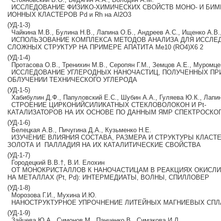
ИССЛЕДОВАНИЕ ФИЗИКО‐ХИМИЧЕСКИХ СВОЙСТВ МОНО‐ И БИ
ИОННЫХ КЛАСТЕРОВ Pd и Rh на Al2O3
(УД‐1‐3)
Чайкина М.В., Булина Н.В., Лапина О.Б., Андреев А.С., Ищенко А.В.
ИСПОЛЬЗОВАНИЕ КОМПЛЕКСА МЕТОДОВ АНАЛИЗА ДЛЯ ИССЛ
СЛОЖНЫХ СТРУКТУР НА ПРИМЕРЕ АПАТИТА Me10 (RO4)X6 2
(УД‐1‐4)
Протасова О.В., Тренихин М.В., Серопян Г.М., Земцов А.Е., Муромце
ИССЛЕДОВАНИЕ УГЛЕРОДНЫХ НАНОЧАСТИЦ, ПОЛУЧЕННЫХ ПР
ОБЛУЧЕНИИ ТЕХНИЧЕСКОГО УГЛЕРОДА
(УД‐1‐5)
Хабибулин Д.Ф., Папуловский Е.С., Шубин А.А., Гуляева Ю.К., Лап
СТРОЕНИЕ ЦИРКОНИЙСИЛИКАТНЫХ СТЕКЛОВОЛОКОН И Pt‐
КАТАЛИЗАТОРОВ НА ИХ ОСНОВЕ ПО ДАННЫМ ЯМР СПЕКТРОСКО
(УД‐1‐6)
Белецкая А.В., Пичугина Д.А., Кузьменко Н.Е.
ИЗУЧЕНИЕ ВЛИЯНИЯ СОСТАВА, РАЗМЕРА И СТРУКТУРЫ КЛАСТ
ЗОЛОТА И ПАЛЛАДИЯ НА ИХ КАТАЛИТИЧЕСКИЕ СВОЙСТВА
(УД‐1‐7)
Городецкий В.В.†, В.И. Елохин
ОТ МОНОКРИСТАЛЛОВ К НАНОЧАСТИЦАМ В РЕАКЦИЯХ ОКИСЛ
НА МЕТАЛЛАХ (Pt, Pd): ИНТЕРМЕДИАТЫ, ВОЛНЫ, СПИЛЛОВЕР
(УД‐1‐8)
Морозова Г.И., Мухина И.Ю.
НАНОСТРУКТУРНОЕ УПРОЧНЕНИЕ ЛИТЕЙНЫХ МАГНИЕВЫХ СПЛА
(УД‐1‐9)
Зайцева Ю.А., Симонов М., Панченко В., Симакова И.Л.