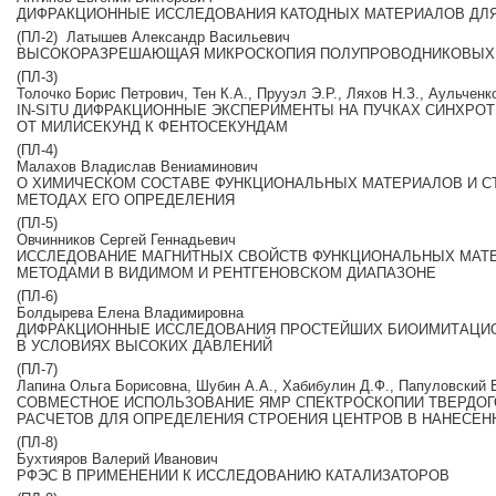
ДИФРАКЦИОННЫЕ ИССЛЕДОВАНИЯ КАТОДНЫХ МАТЕРИАЛОВ ДЛ
(ПЛ‐2)
Латышев Александр Васильевич
ВЫСОКОРАЗРЕШАЮЩАЯ МИКРОСКОПИЯ ПОЛУПРОВОДНИКОВЫХ
(ПЛ‐3)
Толочко Борис Петрович, Тен К.А., Прууэл Э.Р., Ляхов Н.З., Аульчен
IN‐SITU ДИФРАКЦИОННЫЕ ЭКСПЕРИМЕНТЫ НА ПУЧКАХ СИНХРО
ОТ МИЛИСЕКУНД К ФЕНТОСЕКУНДАМ
(ПЛ‐4)
Малахов Владислав Вениаминович
О ХИМИЧЕСКОМ СОСТАВЕ ФУНКЦИОНАЛЬНЫХ МАТЕРИАЛОВ И 
МЕТОДАХ ЕГО ОПРЕДЕЛЕНИЯ
(ПЛ‐5)
Овчинников Сергей Геннадьевич
ИССЛЕДОВАНИЕ МАГНИТНЫХ СВОЙСТВ ФУНКЦИОНАЛЬНЫХ МАТ
МЕТОДАМИ В ВИДИМОМ И РЕНТГЕНОВСКОМ ДИАПАЗОНЕ
(ПЛ‐6)
Болдырева Елена Владимировна
ДИФРАКЦИОННЫЕ ИССЛЕДОВАНИЯ ПРОСТЕЙШИХ БИОИМИТАЦ
В УСЛОВИЯХ ВЫСОКИХ ДАВЛЕНИЙ
(ПЛ‐7)
Лапина Ольга Борисовна, Шубин А.А., Хабибулин Д.Ф., Папуловский 
СОВМЕСТНОЕ ИСПОЛЬЗОВАНИЕ ЯМР СПЕКТРОСКОПИИ ТВЕРДОГО
РАСЧЕТОВ ДЛЯ ОПРЕДЕЛЕНИЯ СТРОЕНИЯ ЦЕНТРОВ В НАНЕСЕН
(ПЛ‐8)
Бухтияров Валерий Иванович
РФЭС В ПРИМЕНЕНИИ К ИССЛЕДОВАНИЮ КАТАЛИЗАТОРОВ