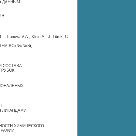
ПО ДАННЫМ
х и
., Trunova V.A., Klein A., J. Türck, C.
EM BCxNy/Ni/Si,
ИИ СОСТАВА
ТРУБОК
ЦИОНАЛЬНЫХ
d‐
 ЛИГАНДАМИ
НОСТИ ХИМИЧЕСКОГО
ГРАФИИ