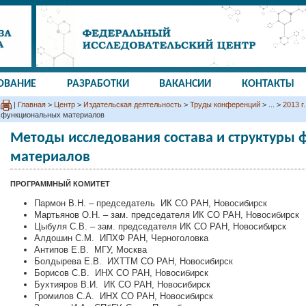
ОВАНИЕ
РАЗРАБОТКИ
ВАКАНСИИ
КОНТАКТЫ
|
Главная
>
Центр
>
Издательская деятельность
>
Труды конференций
> ... >
2013 г.
функциональных материалов
Методы исследования состава и структуры
материалов
ПРОГРАММНЫЙ КОМИТЕТ
Пармон В.Н. – председатель ИК СО РАН, Новосибирск
Мартьянов О.Н. – зам. председателя ИК СО РАН, Новосибирск
Цыбуля С.В. – зам. председателя ИК СО РАН, Новосибирск
Алдошин С.М. ИПХФ РАН, Черноголовка
Антипов Е.В. МГУ, Москва
Болдырева Е.В. ИХТТМ СО РАН, Новосибирск
Борисов С.В. ИНХ СО РАН, Новосибирск
Бухтияров В.И. ИК СО РАН, Новосибирск
Громилов С.А. ИНХ СО РАН, Новосибирск