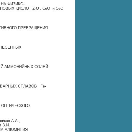
НА ФИЗИКО‐
ОВЫХ КИСЛОТ ZrO , CeO и CeO
КТИВНОГО ПРЕВРАЩЕНИЯ
АНЕСЕННЫХ
ЕЙ АММОНИЙНЫХ СОЛЕЙ
НВАРНЫХ СПЛАВОВ Fe‐
М ОПТИЧЕСКОГО
овиков А.А.,
в В.И.
ЕМ АЛЮМИНИЯ