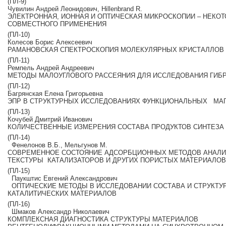
(ПЛ‐9)
Чувилин Андрей Леонидович, Hillenbrand R.
ЭЛЕКТРОННАЯ, ИОННАЯ И ОПТИЧЕСКАЯ МИКРОСКОПИИ – НЕКО
СОВМЕСТНОГО ПРИМЕНЕНИЯ
(ПЛ‐10)
Колесов Борис Алексеевич
РАМАНОВСКАЯ СПЕКТРОСКОПИЯ МОЛЕКУЛЯРНЫХ КРИСТАЛЛОВ
(ПЛ‐11)
Ремпель Андрей Андреевич
МЕТОДЫ МАЛОУГЛОВОГО РАССЕЯНИЯ ДЛЯ ИССЛЕДОВАНИЯ ГИБ
(ПЛ‐12)
Багрянская Елена Григорьевна
ЭПР В СТРУКТУРНЫХ ИССЛЕДОВАНИЯХ ФУНКЦИОНАЛЬНЫХ МА
(ПЛ‐13)
Кочубей Дмитрий Иванович
КОЛИЧЕСТВЕННЫЕ ИЗМЕРЕНИЯ СОСТАВА ПРОДУКТОВ СИНТЕЗА
(ПЛ‐14)
Фенелонов В.Б., Мельгунов М.
СОВРЕМЕННОЕ СОСТОЯНИЕ АДСОРБЦИОННЫХ МЕТОДОВ АНАЛ
ТЕКСТУРЫ КАТАЛИЗАТОРОВ И ДРУГИХ ПОРИСТЫХ МАТЕРИАЛОВ
(ПЛ‐15)
Паукштис Евгений Александрович
ОПТИЧЕСКИЕ МЕТОДЫ В ИССЛЕДОВАНИИ СОСТАВА И СТРУКТ
КАТАЛИТИЧЕСКИХ МАТЕРИАЛОВ
(ПЛ‐16)
Шмаков Александр Николаевич
КОМПЛЕКСНАЯ ДИАГНОСТИКА СТРУКТУРЫ МАТЕРИАЛОВ