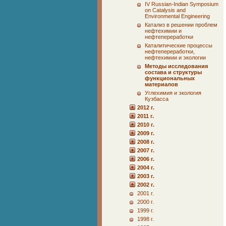
IV Russian-Indian Symposium
on Catalysis and
Environmental Engineering
Катализ в решении проблем
нефтехимии и
нефтепереработки
Каталитические процессы
нефтепереработки,
нефтехимии и экологии
Методы исследования
состава и структуры
функциональных
материалов
Углехимия и экология
Кузбасса
2012 г.
2011 г.
2010 г.
2009 г.
2008 г.
2007 г.
2006 г.
2004 г.
2003 г.
2002 г.
2001 г.
2000 г.
1999 г.
1998 г.