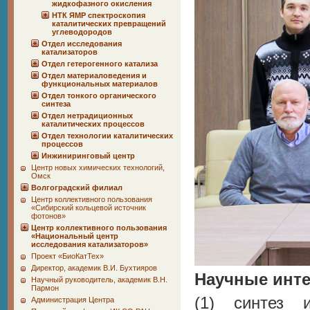
жидкофазного окисления
НТК ЯМР спектроскопия
каталитических превращений
углеводородов
Отдел исследования
катализаторов
Отдел гетерогенного катализа
Отдел материаловедения и
функциональных материалов
Отдел тонкого органического
синтеза
Отдел нетрадиционных
каталитических процессов
Отдел технологии каталитических
процессов
Инжиниринговый центр
Центр новых химических технологий,
Омск
Волгоградский филиал
Центр коллективного пользования
«Сибирский кольцевой источник
фотонов»
Центр коллективного пользования
«Национальный центр
исследования катализаторов»
Проект «БиоКатТех»
Директор, академик В.И. Бухтияров
Научные инт
Научный руководитель, академик В.Н.
Пармон
(1) синтез 
Администрация Центра