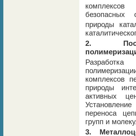
комплексов 
безопасных 
природы ката
каталитическо
2. Пост-
полимеризац
Разработка
полимеризаци
комплексов п
природы инт
активных це
Установление
переноса цеп
групп и молек
3. Металло