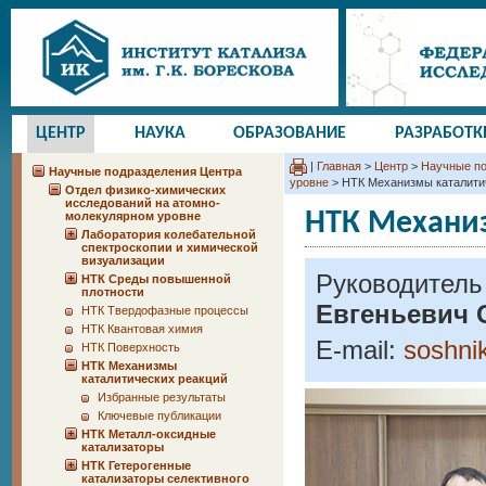
ЦЕНТР
НАУКА
ОБРАЗОВАНИЕ
РАЗРАБОТК
|
Главная
>
Центр
>
Научные по
Научные подразделения Центра
уровне
> НТК Механизмы каталити
Отдел физико-химических
исследований на атомно-
НТК Механи
молекулярном уровне
Лаборатория колебательной
спектроскопии и химической
визуализации
Руководитель
НТК Среды повышенной
плотности
Евгеньевич
НТК Твердофазные процессы
НТК Квантовая химия
E-mail:
soshni
НТК Поверхность
НТК Механизмы
каталитических реакций
Избранные результаты
Ключевые публикации
НТК Металл-оксидные
катализаторы
НТК Гетерогенные
катализаторы селективного