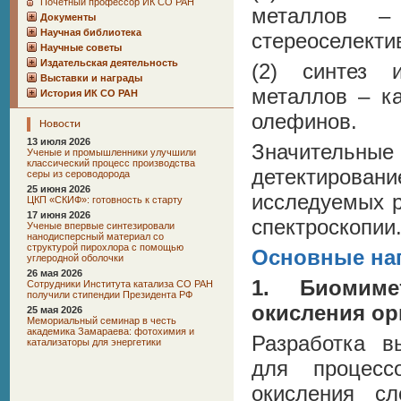
Почетный профессор ИК СО РАН
металлов – 
Документы
Научная библиотека
стереоселекти
Научные советы
Издательская деятельность
(2) синтез 
Выставки и награды
металлов – к
История ИК СО РАН
олефинов.
Новости
13 июля 2026
Значительн
Ученые и промышленники улучшили
классический процесс производства
детектирова
серы из сероводорода
25 июня 2026
исследуемых 
ЦКП «СКИФ»: готовность к старту
17 июня 2026
спектроскопии
Ученые впервые синтезировали
нанодисперсный материал со
структурой пирохлора с помощью
Основные нап
углеродной оболочки
26 мая 2026
1. Биомиме
Сотрудники Института катализа СО РАН
получили стипендии Президента РФ
окисления ор
25 мая 2026
Мемориальный семинар в честь
академика Замараева: фотохимия и
Разработка в
катализаторы для энергетики
для процесс
окисления с