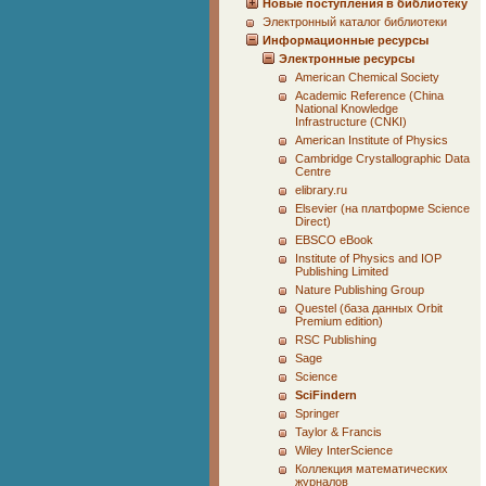
Новые поступления в библиотеку
Электронный каталог библиотеки
Информационные ресурсы
Электронные ресурсы
American Chemical Society
Academic Reference (China
National Knowledge
Infrastructure (CNKI)
American Institute of Physics
Cambridge Crystallographic Data
Centre
elibrary.ru
Elsevier (на платформе Science
Direct)
EBSCO eBook
Institute of Physics and IOP
Publishing Limited
Nature Publishing Group
Questel (база данных Orbit
Premium edition)
RSC Publishing
Sage
Science
SciFindern
Springer
Taylor & Francis
Wiley InterScience
Коллекция математических
журналов