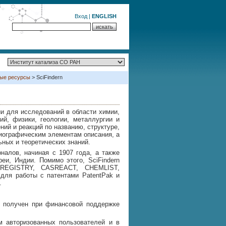
Вход
|
ENGLISH
ые ресурсы
> SciFindern
ии для исследований в области химии,
ий, физики, геологии, металлургии и
ний и реакций по названию, структуре,
иографическим элементам описания, а
ных и теоретических знаний.
налов, начиная с 1907 года, а также
еи, Индии. Помимо этого, SciFindern
 REGISTRY, CASREACT, CHEMLIST,
ля работы с патентами PatentPak и
.
д получен при финансовой поддержке
 авторизованных пользователей и в