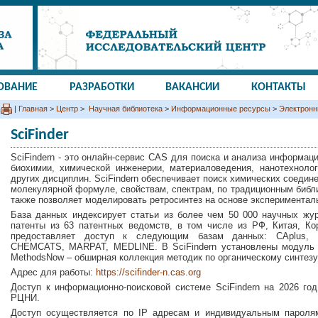
ОВАНИЕ
РАЗРАБОТКИ
ВАКАНСИИ
КОНТАКТЫ
|
Главная
>
Центр
>
Научная библиотека
>
Информационные ресурсы
>
Электронн
SciFinder
SciFindern - это онлайн-сервис CAS для поиска и анализа информац
биохимии, химической инженерии, материаловедения, нанотехнолог
других дисциплин. SciFindern обеспечивает поиск химических соедине
молекулярной формуле, свойствам, спектрам, по традиционным библ
также позволяет моделировать ретросинтез на основе эксперименталь
База данных индексирует статьи из более чем 50 000 научных жур
патенты из 63 патентных ведомств, в том числе из РФ, Китая, Кор
предоставляет доступ к следующим базам данных: CAplus,
CHEMCATS, MARPAT, MEDLINE. В SciFindern установлены модуль д
MethodsNow – обширная коллекция методик по органическому синтезу
Адрес для работы:
https://scifinder-n.cas.org
Доступ к информационно-поисковой системе SciFindern на 2026 го
РЦНИ.
Доступ осуществляется по IP адресам и индивидуальным паролям