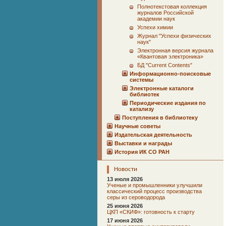
Полнотекстовая коллекция
журналов Российской
академии наук
Успехи химии
Журнал "Успехи физических
наук"
Электронная версия журнала
«Квантовая электроника»
БД "Current Сontents"
Информационно-поисковые
системы
Электронные каталоги
библиотек
Периодические издания по
катализу
Поступления в библиотеку
Научные советы
Издательская деятельность
Выставки и награды
История ИК СО РАН
Новости
13 июля 2026
Ученые и промышленники улучшили
классический процесс производства
серы из сероводорода
25 июня 2026
ЦКП «СКИФ»: готовность к старту
17 июня 2026