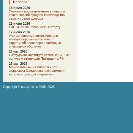
Новости
13 июля 2026
Ученые и промышленники улучшили
классический процесс производства
серы из сероводорода
25 июня 2026
ЦКП «СКИФ»: готовность к старту
17 июня 2026
Ученые впервые синтезировали
нанодисперсный материал со
структурой пирохлора с помощью
углеродной оболочки
26 мая 2026
Сотрудники Института катализа СО РАН
получили стипендии Президента РФ
25 мая 2026
Мемориальный семинар в честь
академика Замараева: фотохимия и
катализаторы для энергетики
Copyright ©
catalysis.ru
2005–2026