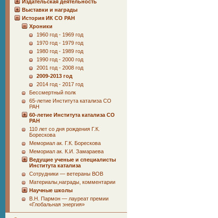
Издательская деятельность
Выставки и награды
История ИК СО РАН
Хроники
1960 год - 1969 год
1970 год - 1979 год
1980 год - 1989 год
1990 год - 2000 год
2001 год - 2008 год
2009-2013 год
2014 год - 2017 год
Бессмертный полк
65-летие Института катализа СО
РАН
60-летие Института катализа СО
РАН
110 лет со дня рождения Г.К.
Борескова
Мемориал ак. Г.К. Борескова
Мемориал ак. К.И. Замараева
Ведущие ученые и специалисты
Института катализа
Сотрудники ― ветераны ВОВ
Материалы,награды, комментарии
Научные школы
В.Н. Пармон — лауреат премии
«Глобальная энергия»