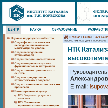
ЦЕНТР
НАУКА
ОБРАЗОВАНИЕ
РАЗРАБОТК
|
Главная
>
Центр
>
Научные по
Научные подразделения Центра
высокотемпературных процессов
Отдел физико-химических
исследований на атомно-
НТК Катализ
молекулярном уровне
Отдел исследования
катализаторов
высокотемп
Отдел гетерогенного катализа
Отдел материаловедения и
функциональных материалов
Руководитель
Отдел тонкого органического
синтеза
Александров
Отдел нетрадиционных
каталитических процессов
Отдел технологии каталитических
E-mail:
isupov
процессов
Инжиниринговый центр
НТК Вихревые процессы и
аппараты
НТК Технологии
приготовления катализаторов