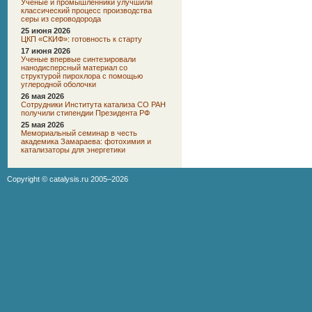
Ученые и промышленники улучшили
классический процесс производства
серы из сероводорода
25 июня 2026
ЦКП «СКИФ»: готовность к старту
17 июня 2026
Ученые впервые синтезировали
нанодисперсный материал со
структурой пирохлора с помощью
углеродной оболочки
26 мая 2026
Сотрудники Института катализа СО РАН
получили стипендии Президента РФ
25 мая 2026
Мемориальный семинар в честь
академика Замараева: фотохимия и
катализаторы для энергетики
Copyright ©
catalysis.ru
2005–2026