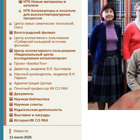
НТК Новые материалы в
катализе
НТК Катализаторы и носители
для высокотемпературных
процессов
Центр новых химических технологий,
Омск
Волгоградский филиал
Центр коллективного пользования
«Сибирский кольцевой источник
фотонов»
Центр коллективного пользования
«Национальный центр
исследования катализаторов»
Проект «БиоКатТех»
Директор, академик В.И. Бухтияров
Научный руководитель, академик В.Н.
Пармон
Администрация Центра
Почетный профессор ИК СО РАН
Документы
Научная библиотека
Научные советы
Издательская деятельность
Выставки и награды
История ИК СО РАН
Новости
13 июля 2026