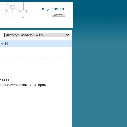
Вход
|
ENGLISH
 № 90
раева
 по химическим реакторам