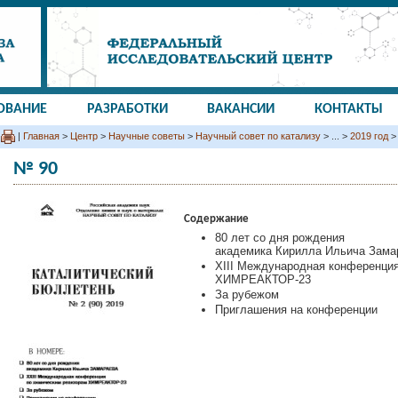
ОВАНИЕ
РАЗРАБОТКИ
ВАКАНСИИ
КОНТАКТЫ
|
Главная
>
Центр
>
Научные советы
>
Научный совет по катализу
> ... >
2019 год
>
№ 90
Содержание
80 лет со дня рождения
академика Кирилла Ильича Зама
XIII Международная конференция
ХИМРЕАКТОР-23
За рубежом
Приглашения на конференции