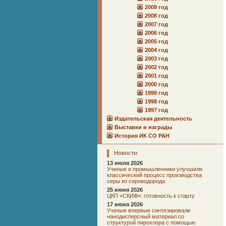
2009 год
2008 год
2007 год
2006 год
2005 год
2004 год
2003 год
2002 год
2001 год
2000 год
1999 год
1998 год
1997 год
Издательская деятельность
Выставки и награды
История ИК СО РАН
Новости
13 июля 2026
Ученые и промышленники улучшили
классический процесс производства
серы из сероводорода
25 июня 2026
ЦКП «СКИФ»: готовность к старту
17 июня 2026
Ученые впервые синтезировали
нанодисперсный материал со
структурой пирохлора с помощью