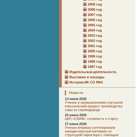
2009 год
2008 год
2007 год
2006 год
2005 год
2004 год
2003 год
2002 год
2001 год
2000 год
1999 год
1998 год
1997 год
Издательская деятельность
Выставки и награды
История ИК СО РАН
Новости
13 июля 2026
Ученые и промышленники улучшили
классический процесс производства
серы из сероводорода
25 июня 2026
ЦКП «СКИФ»: готовность к старту
17 июня 2026
Ученые впервые синтезировали
нанодисперсный материал со
структурой пирохлора с помощью