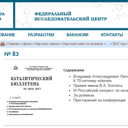
ОВАНИЕ
РАЗРАБОТКИ
ВАКАНСИИ
КОНТАКТЫ
|
Главная
>
Центр
>
Научные советы
>
Научный совет по катализу
> ... >
2017 год
>
№ 83
Содержание
Владимир Александрович Лих
К 70-летнему юбилею
Премия имени В.А. Коптюга
III Российский конгресс по к
За рубежом
Приглашения на конференции