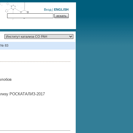
Вход
|
ENGLISH
 № 83
олобов
атализу РОСКАТАЛИЗ-2017