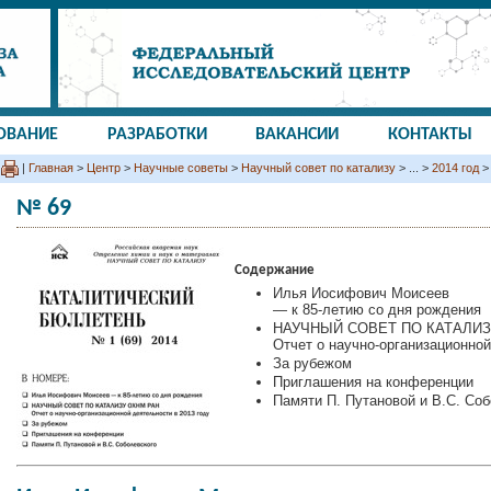
ОВАНИЕ
РАЗРАБОТКИ
ВАКАНСИИ
КОНТАКТЫ
|
Главная
>
Центр
>
Научные советы
>
Научный совет по катализу
> ... >
2014 год
>
№ 69
Содержание
Илья Иосифович Моисеев
— к 85-летию со дня рождения
НАУЧНЫЙ СОВЕТ ПО КАТАЛИЗ
Отчет о научно-организационной
За рубежом
Приглашения на конференции
Памяти П. Путановой и В.С. Со