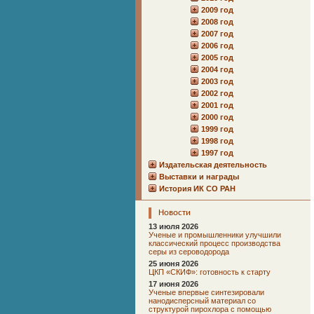
2009 год
2008 год
2007 год
2006 год
2005 год
2004 год
2003 год
2002 год
2001 год
2000 год
1999 год
1998 год
1997 год
Издательская деятельность
Выставки и награды
История ИК СО РАН
Новости
13 июля 2026
Ученые и промышленники улучшили
классический процесс производства
серы из сероводорода
25 июня 2026
ЦКП «СКИФ»: готовность к старту
17 июня 2026
Ученые впервые синтезировали
нанодисперсный материал со
структурой пирохлора с помощью