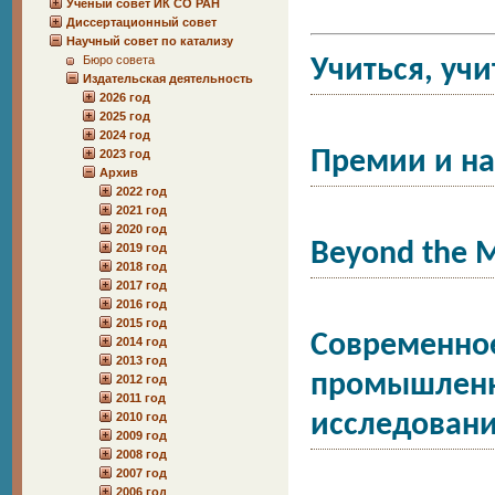
Учёный совет ИК СО РАН
Диссертационный совет
Научный совет по катализу
Бюро совета
Учиться, учи
Издательская деятельность
2026 год
2025 год
2024 год
2023 год
Премии и на
Архив
2022 год
2021 год
2020 год
Beyond the M
2019 год
2018 год
2017 год
2016 год
2015 год
Современное
2014 год
2013 год
промышленн
2012 год
2011 год
2010 год
исследован
2009 год
2008 год
2007 год
2006 год