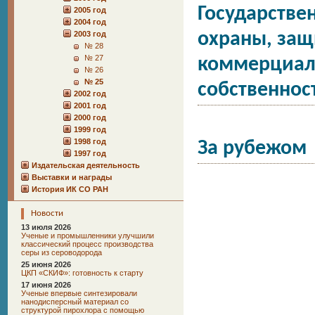
Государстве
2005 год
2004 год
2003 год
охраны, защ
№ 28
№ 27
коммерциал
№ 26
№ 25
собственнос
2002 год
2001 год
2000 год
1999 год
1998 год
За рубежом
1997 год
Издательская деятельность
Выставки и награды
История ИК СО РАН
Новости
13 июля 2026
Ученые и промышленники улучшили
классический процесс производства
серы из сероводорода
25 июня 2026
ЦКП «СКИФ»: готовность к старту
17 июня 2026
Ученые впервые синтезировали
нанодисперсный материал со
структурой пирохлора с помощью