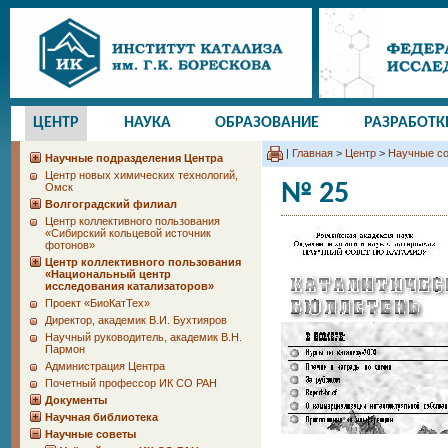
ЦЕНТР
НАУКА
ОБРАЗОВАНИЕ
РАЗРАБОТК
|
Главная
>
Центр
>
Научные с
Научные подразделения Центра
Центр новых химических технологий,
№ 25
Омск
Волгоградский филиал
Центр коллективного пользования
«Сибирский кольцевой источник
фотонов»
Центр коллективного пользования
«Национальный центр
исследования катализаторов»
Проект «БиоКатТех»
Директор, академик В.И. Бухтияров
Научный руководитель, академик В.Н.
Пармон
Администрация Центра
Почетный профессор ИК СО РАН
Документы
Научная библиотека
Научные советы