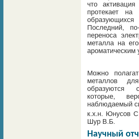
что активация
протекает на 
образующихся
Последний, по
переноса элек
металла на ег
ароматическим 
Можно полагат
металлов дл
образуются с
которые, ве
наблюдаемый си
к.х.н. Юнусов С
Шур В.Б.
Научный отч