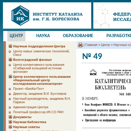
ЦЕНТР
НАУКА
ОБРАЗОВАНИЕ
РАЗРАБОТК
|
Главная
>
Центр
>
Научные с
Научные подразделения Центра
Центр новых химических технологий,
№ 49
Омск
Волгоградский филиал
Центр коллективного пользования
«Сибирский кольцевой источник
фотонов»
Центр коллективного пользования
«Национальный центр
исследования катализаторов»
Проект «БиоКатТех»
Директор, академик В.И. Бухтияров
Научный руководитель, академик В.Н.
Пармон
Администрация Центра
Почетный профессор ИК СО РАН
Документы
Научная библиотека
Научные советы