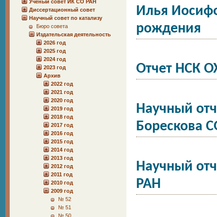
Учёный совет ИК СО РАН
Илья Иосифо
Диссертационный совет
Научный совет по катализу
рождения
Бюро совета
Издательская деятельность
2026 год
2025 год
2024 год
Отчет НСК О
2023 год
Архив
2022 год
2021 год
2020 год
Научный отч
2019 год
2018 год
Борескова С
2017 год
2016 год
2015 год
2014 год
2013 год
Научный отч
2012 год
2011 год
РАН
2010 год
2009 год
№ 52
№ 51
№ 50