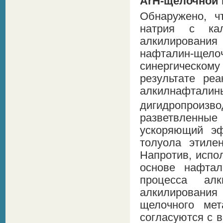
ArH-щелочной 
Обнаружено, ч
натрия с ка
алкилирования
нафталин-щел
синергическо
результате ре
алкилнафтали
дигидропроизво
разветвленны
ускоряющий эф
толуола этиле
Напротив, испо
основе нафтал
процесса ал
алкилирования
щелочного ме
согласуются с 