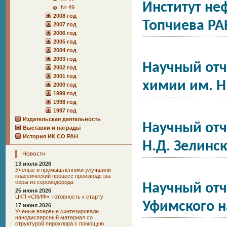
Институт не
№ 49
2008 год
Топчиева РА
2007 год
2006 год
2005 год
2004 год
2003 год
Научный отч
2002 год
2001 год
химии им. Н
2000 год
1999 год
1998 год
1997 год
Издательская деятельность
Научный отч
Выставки и награды
История ИК СО РАН
Н.Д. Зелинс
Новости
13 июля 2026
Ученые и промышленники улучшили
классический процесс производства
серы из сероводорода
Научный отч
25 июня 2026
ЦКП «СКИФ»: готовность к старту
Уфимского н
17 июня 2026
Ученые впервые синтезировали
нанодисперсный материал со
структурой пирохлора с помощью