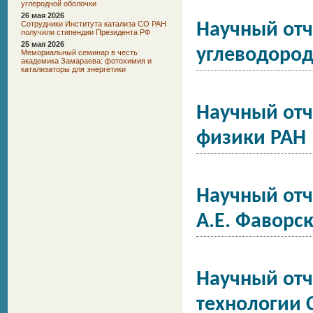
углеродной оболочки
26 мая 2026
Сотрудники Института катализа СО РАН
Научный отч
получили стипендии Президента РФ
25 мая 2026
углеводород
Мемориальный семинар в честь
академика Замараева: фотохимия и
катализаторы для энергетики
Научный отч
физики РАН
Научный отч
А.Е. Фаворс
Научный отч
технологии 