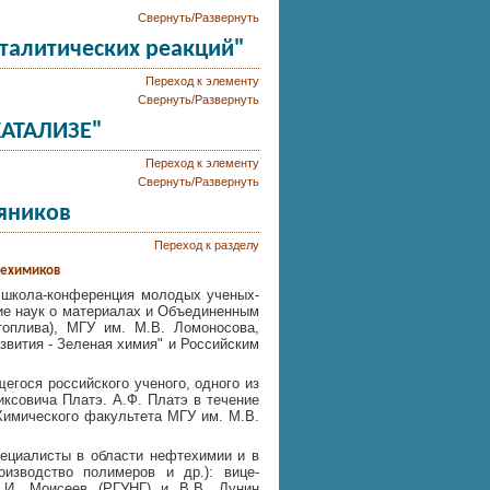
Свернуть/Развернуть
талитических реакций"
Переход к элементу
Свернуть/Развернуть
КАТАЛИЗЕ"
Переход к элементу
Свернуть/Развернуть
яников
Переход к разделу
техимиков
сь школа-конференция молодых ученых-
ие наук о материалах и Объединенным
топлива), МГУ им. М.В. Ломоносова,
звития - Зеленая химия" и Российским
гося российского ученого, одного из
совича Платэ. А.Ф. Платэ в течение
Химического факультета МГУ им. М.В.
ециалисты в области нефтехимии и в
оизводство полимеров и др.): вице-
.И. Моисеев (РГУНГ) и В.В. Лунин