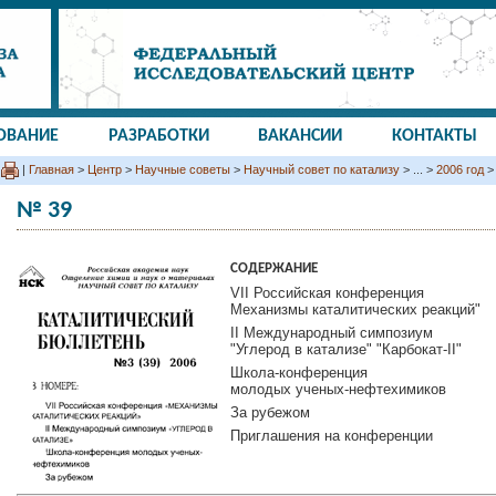
ОВАНИЕ
РАЗРАБОТКИ
ВАКАНСИИ
КОНТАКТЫ
|
Главная
>
Центр
>
Научные советы
>
Научный совет по катализу
> ... >
2006 год
>
№ 39
СОДЕРЖАНИЕ
VII Российская конференция
Механизмы каталитических реакций"
II Международный симпозиум
"Углерод в катализе" "Карбокат-II"
Школа-конференция
молодых ученых-нефтехимиков
За рубежом
Приглашения на конференции