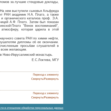
ломов за лучшие стендовые доклады,
 На нем выступили сыновья Альфреда
нт РАН академик Н.А. Платэ, а также
и органического катализа проф. Э.А.
ницей А.Ф. Платэ. Затем был показан
нской-Платэ "Венок воспоминаний",
атмосферу, которая царила в этой
научного совета РАН по химии нефти,
слушателям дипломы об ее окончании.
гочисленным просьбам слушателей в
ы всем желающим.
 в Ново-Иерусалимский монастырь.
Е.С.Локтева, МГУ
Переход к элементу
Свернуть/Развернуть
Переход к элементу
Свернуть/Развернуть
сти в отношении обработки персональных данных