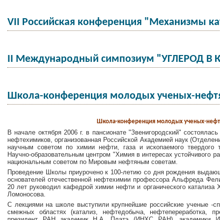
VII Российская конференция "Механизмы ка
II Международный симпозиум "УГЛЕРОД В 
Школа-конференция молодых ученых-нефт
Школа-конференция молодых ученых-неф
В начале октября 2006 г. в пансионате "Звенигородский" состояла
нефтехимиков, организованная Российской Академией наук (Отделен
научным советом по химии нефти, газа и ископаемого твердого 
Научно-образовательным центром "Химия в интересах устойчивого ра
национальным советом по Мировым нефтяным советам.
Проведение Школы приурочено к 100-летию со дня рождения выдающе
основателей отечественной нефтехимии профессора Альфреда Фелик
20 лет руководил кафедрой химии нефти и органического катализа 
Ломоносова.
С лекциями на школе выступили крупнейшие российские ученые -сп
смежных областях (катализ, нефтедобыча, нефтепереработка, пр
президент РАН академик Н.А. Платэ (ИНХС РАН), академики И