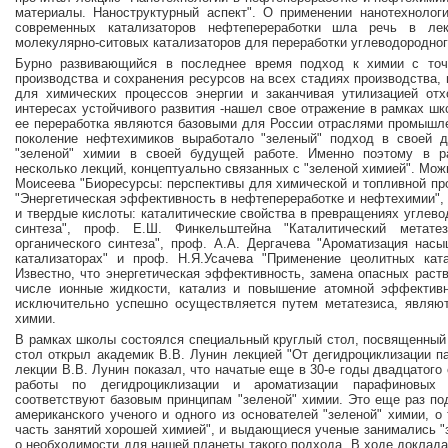
материалы. Наноструктурный аспект". О применении нанотехнологи
современных катализаторов нефтепереработки шла речь в ле
молекулярно-ситовых катализаторов для переработки углеводородног
Бурно развивающийся в последнее время подход к химии с точк
производства и сохранения ресурсов на всех стадиях производства,
для химических процессов энергии и заканчивая утилизацией отх
интересах устойчивого развития -нашел свое отражение в рамках ш
ее переработка являются базовыми для России отраслями промышле
поколение нефтехимиков выработало "зеленый" подход в своей д
"зеленой" химии в своей будущей работе. Именно поэтому в р
несколько лекций, концептуально связанных с "зеленой химией". Мож
Моисеева "Биоресурсы: перспективы для химической и топливной пр
"Энергетическая эффективность в нефтепереработке и нефтехимии",
и твердые кислоты: каталитические свойства в превращениях углев
синтеза", проф. Е.Ш. Финкельштейна "Каталитический метат
органического синтеза", проф. А.А. Дергачева "Ароматизация нас
катализаторах" и проф. Н.Я.Усачева "Применение цеолитных ката
Известно, что энергетическая эффективность, замена опасных раст
числе ионные жидкости, катализ и повышение атомной эффективн
исключительно успешно осуществляется путем метатезиса, являю
химии.
В рамках школы состоялся специальный круглый стол, посвященный
стол открыл академик В.В. Лунин лекцией "От дегидроциклизации п
лекции В.В. Лунин показал, что начатые еще в 30-е годы двадцатого
работы по дегидроциклизации и ароматизации парафиновых
соответствуют базовым принципам "зеленой" химии. Это еще раз по
американского ученого и одного из основателей "зеленой" химии, о 
часть занятий хорошей химией", и выдающиеся ученые занимались "
о необходимости для нашей планеты такого подхода. В ходе доклад