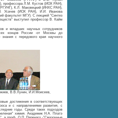
), профессора Л.М. Кустов (ИОХ РАН),
(РГУНГ), К.Л. Маковецкий (ИНХС РАН),
. Усачев (ИОХ РАН), И.И. Иванова
кий факультет МГУ). С лекцией "Синтез
веществ" выступил профессор В. Кайм
тов и младших научных сотрудников
всех концов России -от Москвы до
 знания с передового края научного
жиев, В.В.Лунин, И.И.Моисеев,
новые достижения в соответствующих
роса и с направлениями развития, с
ледние годы. Среди таких подходов
зеленая" химия. Академик Н.А. Платэ
", а проф. О.П. Паренаго -"Смазочные