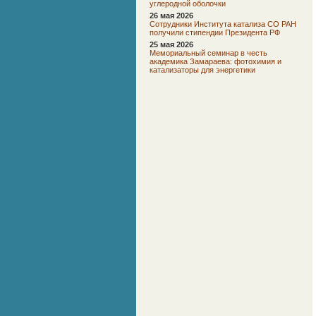
углеродной оболочки
26 мая 2026
Сотрудники Института катализа СО РАН
получили стипендии Президента РФ
25 мая 2026
Мемориальный семинар в честь
академика Замараева: фотохимия и
катализаторы для энергетики