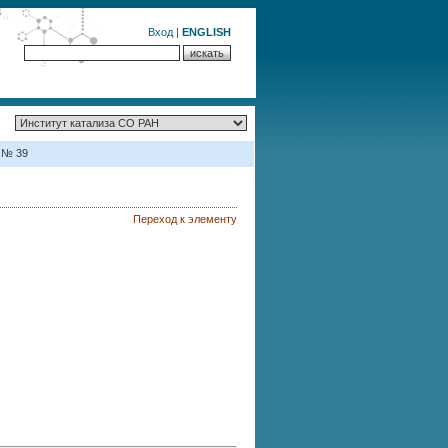
Вход
|
ENGLISH
 № 39
Переход к элементу