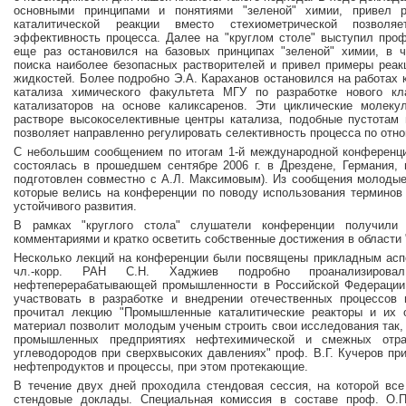
основными принципами и понятиями "зеленой" химии, привел р
каталитической реакции вместо стехиометрической позвол
эффективность процесса. Далее на "круглом столе" выступил проф
еще раз остановился на базовых принципах "зеленой" химии, в ч
поиска наиболее безопасных растворителей и привел примеры реак
жидкостей. Более подробно Э.А. Караханов остановился на работах
катализа химического факультета МГУ по разработке нового кл
катализаторов на основе каликсаренов. Эти циклические молеку
растворе высокоселективные центры катализа, подобные пустотам 
позволяет направленно регулировать селективность процесса по отн
С небольшим сообщением по итогам 1-й международной конференц
состоялась в прошедшем сентябре 2006 г. в Дрездене, Германия, 
подготовлен совместно с А.Л. Максимовым). Из сообщения молодые
которые велись на конференции по поводу использования терминов 
устойчивого развития.
В рамках "круглого стола" слушатели конференции получили
комментариями и кратко осветить собственные достижения в области 
Несколько лекций на конференции были посвящены прикладным аспе
чл.-корр. РАН С.Н. Хаджиев подробно проанализиров
нефтеперерабатывающей промышленности в Российской Федерации,
участвовать в разработке и внедрении отечественных процессов 
прочитал лекцию "Промышленные каталитические реакторы и их о
материал позволит молодым ученым строить свои исследования так,
промышленных предприятиях нефтехимической и смежных отра
углеводородов при сверхвысоких давлениях" проф. В.Г. Кучеров пр
нефтепродуктов и процессы, при этом протекающие.
В течение двух дней проходила стендовая сессия, на которой вс
стендовые доклады. Специальная комиссия в составе проф. О.П