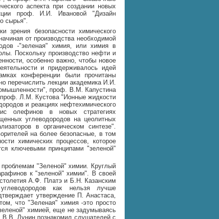
ческого аспекта при создании новых
кции проф. И.И. Ивановой "Дизайн
о сырья".
и зрения безопасности химического
 начиная от производства необходимой
одов -"зеленая" химия, или химия в
колы. Поскольку производство нефти и
нности, особенно важно, чтобы новое
еятельности и придерживалось идей
амках конференции были прочитаны
но перечислить лекции академика И.И.
омышленности", проф. В.М. Капустина
 проф. Л.М. Кустова "Ионные жидкости
одородов и реакциях нефтехимического
езис олефинов в новых стратегиях
ыщенных углеводородов на цеолитных
лизаторов в органическом синтезе".
ворителей на более безопасные, в том
ости химических процессов, которое
тся ключевыми принципами "зеленой"
 проблемам "Зеленой" химии. Круглый
арафинов к "зеленой" химии". В своей
 столетия А.Ф. Платэ и Б.Н. Казанским
 углеводородов как нельзя лучше
дтверждает утверждение П. Анастаса,
том, что "Зеленая" химия -это просто
зеленой" химией, еще не задумываясь
а В.В. Лунин познакомил слушателей с