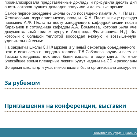
проанализировала представленные доклады и присудила десять дип
а пять авторов лучших докладов получили и денежные премии.
Самое первое заседание школы было посвящено памяти А.Ф. Платэ.
Феликсовича -журналист-международник Ф.А. Платэ и вице-президе
преемник А.Ф. Платэ на посту заведующего кафедрой химии нефти 
Караханов и сотрудница кафедры А.А. Бобылева, которая была уче
документальный фильм супруги Альфреда Феликсовича Н.Д. Зели
который с большой теплотой воссоздал нежную и возвышенную 
удивительной семье.
На закрытии школы С.Н.Хаджиев и ученый секретарь объединенного 
газа и ископаемого твердого топлива Т.В.Соболева вручили всем 
Тезисы стендовых докладов были изданы в виде книги. По мно
ближайшее время пленарные лекции будут изданы на СD и разослан
Во время школы для участников школы была организована экскурсия
За рубежом
Приглашения на конференции, выставки
Политика конфиденциально