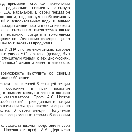
яд примеров того, как применение
яет радикально повысить атомную
. Э.А. Караханов. В своей лекции он
астности, подчеркнул необходимость
ций с использованием воды и ионных
 кафедры химии нефти и органического
асса гомогенных высокоселективных
лы позволяют создать в гомогенном
цеолитов. Изменение размеров цикла
ошению к целевым продуктам.
ии ИЮПАК по зеленой химии, которая
выступила Е.С. Локтева (доклад был
 слушатели узнали о тех дискуссиях,
"зеленая" химия и химия в интересах
 возможность выступить со своими
"зеленой" химии.
ктам. Так, в своей блестящей лекции
ал состояние и пути развития
 и призвал молодых ученых активно
и катализаторов. Проф. А.С. Носков
собенности". Приведенный в лекции
 чтобы они быстрее находили спрос на
слей. В своей лекции "Получение
ивел современные теории образования
е слушатели школы представили свои
. Паренаго и проф. А.А. Дергачева