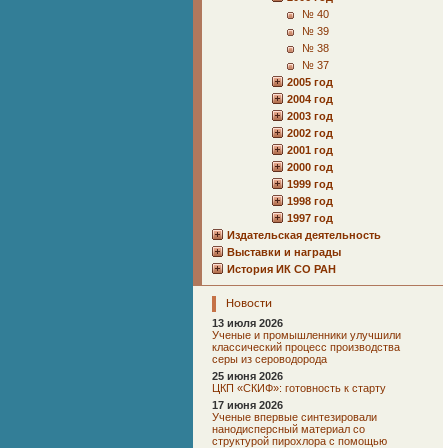
№ 40
№ 39
№ 38
№ 37
2005 год
2004 год
2003 год
2002 год
2001 год
2000 год
1999 год
1998 год
1997 год
Издательская деятельность
Выставки и награды
История ИК СО РАН
Новости
13 июля 2026
Ученые и промышленники улучшили
классический процесс производства
серы из сероводорода
25 июня 2026
ЦКП «СКИФ»: готовность к старту
17 июня 2026
Ученые впервые синтезировали
нанодисперсный материал со
структурой пирохлора с помощью