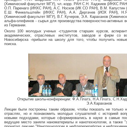
(Химический факультет МГУ), чл.-корр. РАН С.Н. Хаджиев (ИНХС РАН
О.П. Паренаго (ИНХС РАН), А.С. Носков (ИК СО РАН), В.М. Капустин 
Е.Ш. Финкельштейн (ИНХС РАН), А.А. Дергачев (ИОХ РАН), Н.Я
(Химический факультет МГУ), В.Г. Кучеров, Э.А. Караханов (Химичес
альфа-олефинов - сырья для производства поверхностно-активных 
из Германии.
Около 100 молодых ученых -студентов старших курсов, аспиран
академических, отраслевых институтов, заводов и фирм со 
Новосибирска -прибыли на школу для того, чтобы получить новые
поиска.
Открытие школы-конференции: Ф.А.Платэ, Н.А.Платэ, С.Н.Хад
Э.А.Караханов
Лекции были построены таким образом, чтобы показать не только 
отраслях, но и познакомить молодых слушателей с историей воп
новыми подходами, которые сформировались в науке в самые пос
ведущее место заняли наноматериалы и нанотехнологии, а также "
прочитал лекцию "Нанотехнологии в нефтепереработке и нефтехимии