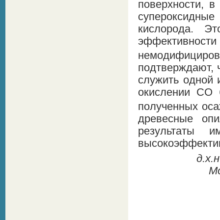
поверхности, в
супероксидные
кислорода. Э
эффективност
немодифициро
подтверждают, 
служить одной 
окислении CO
полученных оса
древесные оп
результаты 
высокоэффектив
д.х.
М