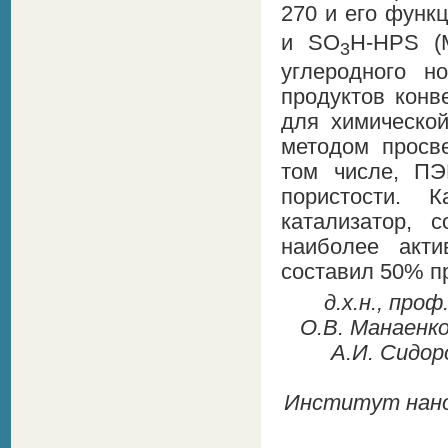
270 и его функ
и SO
H-HPS (M
3
углеродного н
продуктов кон
для химическо
методом просв
том числе, ПЭ
пористости. К
катализатор,
наиболее акт
составил 50% п
д.х.н., проф
О.В. Манаенков
А.И. Сидоро
Институт нано-