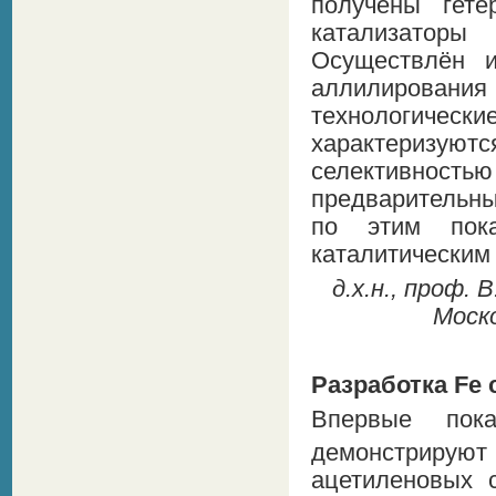
получены гете
катализаторы
Осуществлён и
аллилирован
технологическ
характеризу
селективность
предварительны
по этим пока
каталитическим
д.х.н., проф. 
Моск
Разработка Fe
Впервые пок
демонстриру
ацетиленовых 