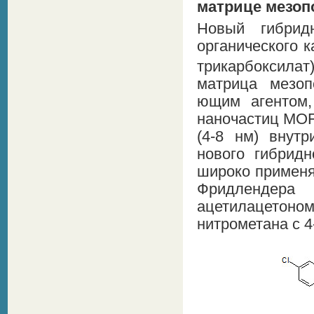
матрице мезоп
Новый гибрид
органического 
трикарбоксилат
матрица мезоп
ющим агентом,
наночастиц MOF
(4-8 нм) внутр
нового гибрид
широко применя
Фридлендера 
ацетилацетоном
нитрометана с 4