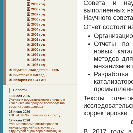
Совета и нау
2009 год
выполненных на
2008 год
2007 год
Научного совета
2006 год
2005 год
Отчет состоит и
2004 год
Организацио
2003 год
2002 год
Отчеты по 
2001 год
2000 год
новых ката
1999 год
методов для
1998 год
механизмов 
1997 год
Издательская деятельность
Разработк
Выставки и награды
История ИК СО РАН
катализа
промышленно
Новости
13 июля 2026
Тексты отчет
Ученые и промышленники улучшили
классический процесс производства
исследовательс
серы из сероводорода
корректировке.
25 июня 2026
ЦКП «СКИФ»: готовность к старту
17 июня 2026
Ученые впервые синтезировали
нанодисперсный материал со
В 2017 году в
структурой пирохлора с помощью