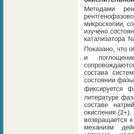
Методами рент
рентгенофазо
микроскопии, с
изучено состоя
катализатора 
Показано, что 
и поглощени
сопровождаются
состава систе
состоянии фазы
фиксируется 
литературе фаз
составе натри
окисления (2+)
возвращается к
механизм дей