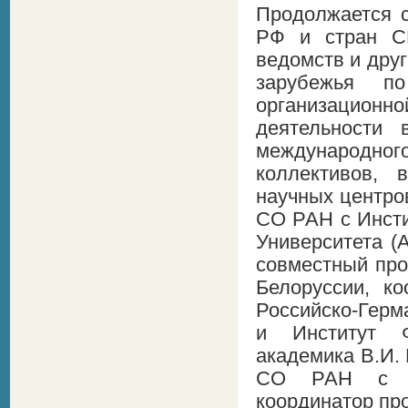
Продолжается с
РФ и стран СН
ведомств и дру
зарубежья п
организационн
деятельности 
международног
коллективов,
научных центро
СО РАН с Инсти
Университета (
совместный про
Белоруссии, к
Российско-Герм
и Институт Ф
академика В.И.
СО РАН с Ун
координатор пр