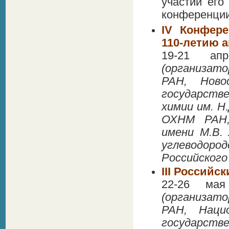
участии его
конференции
IV Конфере
110-летию а
19-21 ап
(организато
РАН, Новос
государств
химии им. Н
ОХНМ РАН,
имени М.В.
углеводор
Российского
III Российс
22-26 мая
(организато
РАН, Нацио
государств