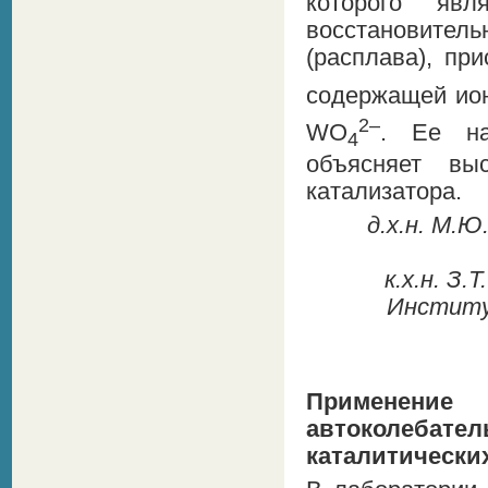
которого явл
восстановите
(расплава), пр
содержащей ио
2–
WO
. Ее на
4
объясняет вы
катализатора.
д.х.н. М.Ю.
к.х.н. З.
Институт
Применени
автоколебате
каталитически