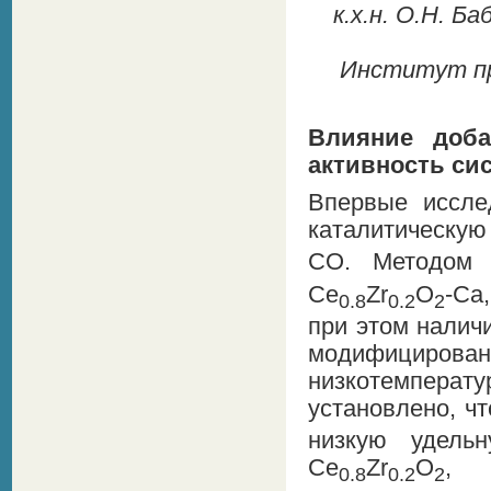
к.х.н. О.Н. Ба
Институт пр
Влияние доба
активность си
Впервые иссле
каталитическую
CO. Методом 
Ce
Zr
O
-Ca
0.8
0.2
2
при этом налич
модифициров
низкотемперат
установлено, ч
низкую удель
Ce
Zr
O
, 
0.8
0.2
2