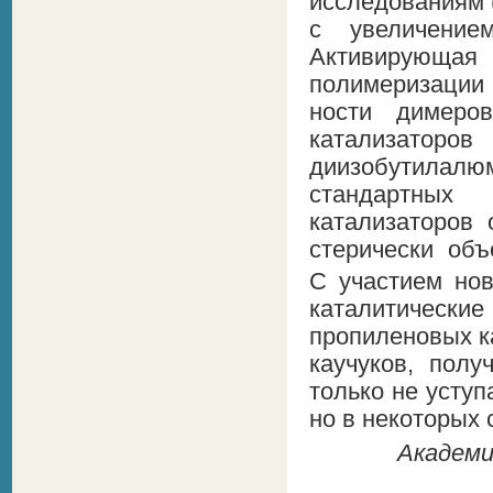
исследованиям 
с увеличением
Активирующая
полимеризации
ности димеро
катализаторо
диизобутилалю
стандартных
катализаторов 
стерически объ
С участием
но
каталитические
пропиленовых к
каучуков, полу
только не усту
но в некоторых
Aкадемик