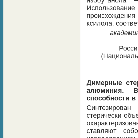
изобутанола 
Использование
происхождения
ксилола, соотв
академик
Росси
(Националь
Димерные сте
алю
миния
. В
способности в
Синтезирован
стерически объ
охарактеризов
ставляют собо