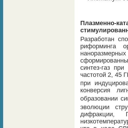
Плазменно-кат
стимулирован
Разработан спо
риформинга о
наноразмерны
сформированны
синтез-газ пр
частотой 2, 45 
при индуциров
конверсия ли
образовании си
эволюции стру
дифракции, 
низкотемперат