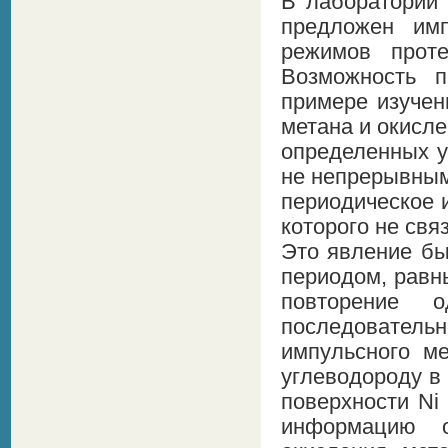
В лаборатории
предложен имп
режимов проте
Возможность 
примере изучен
метана и окисле
определенных у
не непрерывным
периодическое 
которого не свя
Это явление б
периодом, равн
повторение 
последовател
импульсного м
углеводороду в
поверхности Ni
информацию о