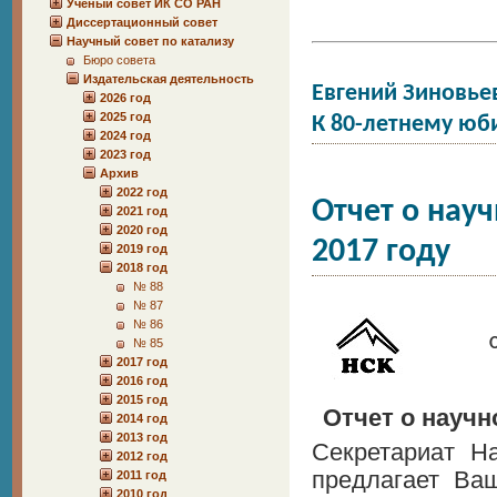
Учёный совет ИК СО РАН
Диссертационный совет
Научный совет по катализу
Бюро совета
Издательская деятельность
Евгений Зиновь
2026 год
2025 год
К 80-летнему ю
2024 год
2023 год
Архив
2022 год
Отчет о нау
2021 год
2020 год
2017 году
2019 год
2018 год
№ 88
№ 87
№ 86
№ 85
2017 год
2016 год
2015 год
Отчет о научн
2014 год
2013 год
Секретариат Н
2012 год
предлагает Ва
2011 год
2010 год