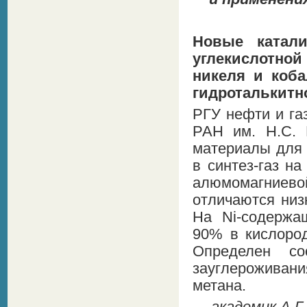
Новые катал
углекислотной
никеля и коб
гидроталькитн
РГУ нефти и га
РАН им. Н.С. 
материалы для 
в синтез-газ н
алюмомагниев
отличаются низ
На Ni-содержа
90% в кислород
Определен со
зауглероживани
метана.