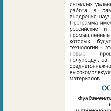
интеллектуальн
работа в рам
внедрения науч
Программа имее
российские и
промышленные
которых буду
технологии – эт
новые проц
полупродукт
среднетоннаж
высокомолеку
материалов.
ОС
Фундамента
и применени