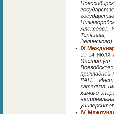
Новосибир
государс
государств
Нижегород
Алексеева, 
Топчиева,
Зелинского)
IX Междуна
10-14 июля 
Институт 
Воеводско
прикладной
РАН, Инст
катализа и
химико-энер
националь
университе
IV Междуна