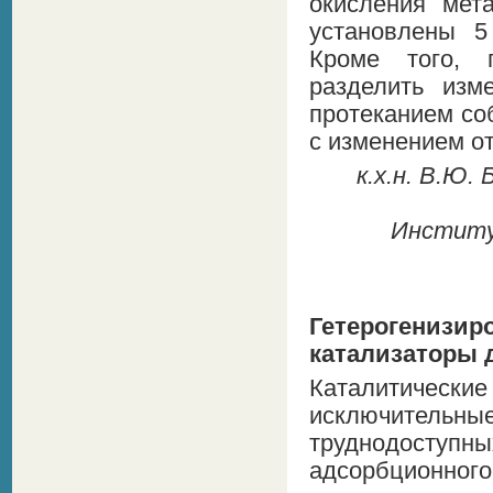
окисления мет
установлены 5
Кроме того, 
разделить изм
протеканием со
с изменением о
к.х.н. В.Ю. 
Институт
Гетерогени
катализаторы 
Каталитические
исключительны
труднодоступн
адсорбционного