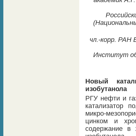
академик А.Г.
Российск
(Национальны
чл.-корр. РАН В
Институт общ
Новый катал
изобутанола
РГУ нефти и га
катализатор п
микро-мезопор
цинком и хро
содержание в 