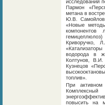
исследований по
Пармон «Персп
метана в востр
Ю.В. Самойлов
«Новые методы
компонентов 
гемицеллюлоз
Криворучко, Л
«Катализаторы 
водорода в жи
Колтунов, В.И.
Кузнецов «Пер
высокооктанов
топлив».
При активном
Комплексный 
энергоэффекти
повысить на м