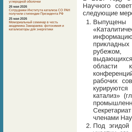
углеродной оболочки
Научного сов
26 мая 2026
Сотрудники Института катализа СО РАН
следующие мер
получили стипендии Президента РФ
25 мая 2026
Выпущены
Мемориальный семинар в честь
академика Замараева: фотохимия и
«Каталитич
катализаторы для энергетики
информацию
прикладных 
рубежом, 
выдающихся 
области к
конференций
рабочих со
курируются
катализ» (г
промышлен
Секретариа
членами Нау
Под эгидой 