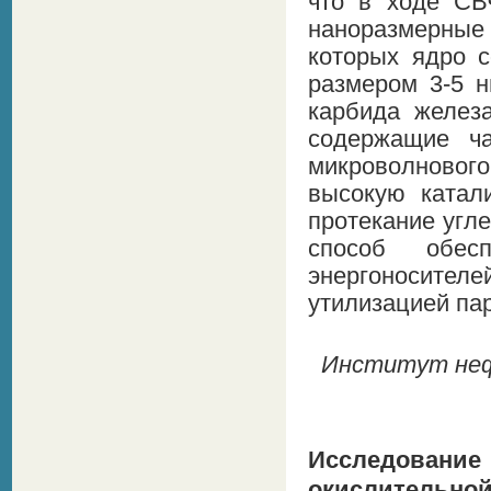
что в ходе СВ
наноразмерные
которых ядро с
размером 3-5 н
карбида желез
содержащие ч
микроволновог
высокую катали
протекание угл
способ обес
энергоносител
утилизацией пар
Институт нефт
Исследовани
окислительной