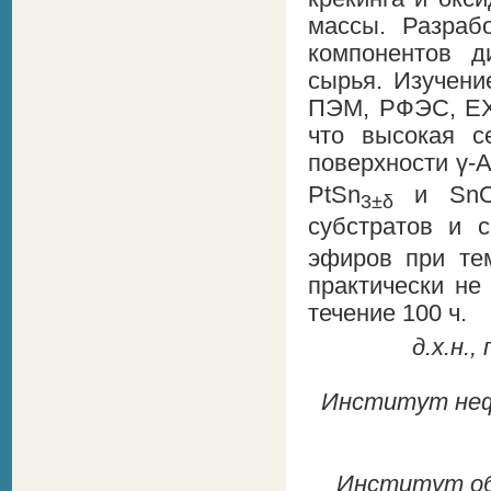
массы. Разраб
компонентов д
сырья. Изучени
ПЭМ, РФЭС, EXA
что высокая с
поверхности γ-A
PtSn
и Sn
3±δ
субстратов и 
эфиров при те
практически не
течение 100 ч.
д.х.н.,
Институт нефт
Институт общ