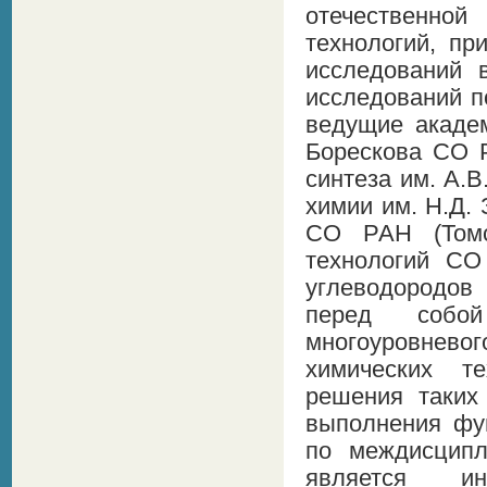
отечественной
технологий, п
исследований 
исследований п
ведущие академ
Борескова СО Р
синтеза им. А.В
химии им. Н.Д.
СО РАН (Томск
технологий СО
углеводородов
перед собой
многоуровнево
химических т
решения таких
выполнения фу
по междисципл
является и