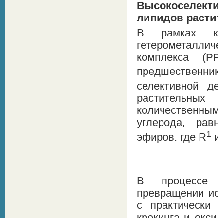
Высокоселек
липидов расти
В рамках к
гетерометалли
комплекса (P
предшественни
селективной д
растительн
количественн
углерода, ра
1
эфиров. где R
и
В процессе 
превращении ис
с практически
крекинга и окс