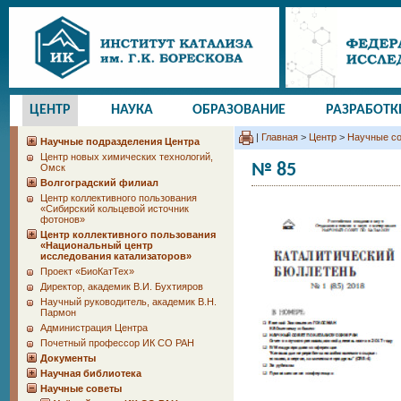
ЦЕНТР
НАУКА
ОБРАЗОВАНИЕ
РАЗРАБОТК
|
Главная
>
Центр
>
Научные с
Научные подразделения Центра
Центр новых химических технологий,
№ 85
Омск
Волгоградский филиал
Центр коллективного пользования
«Сибирский кольцевой источник
фотонов»
Центр коллективного пользования
«Национальный центр
исследования катализаторов»
Проект «БиоКатТех»
Директор, академик В.И. Бухтияров
Научный руководитель, академик В.Н.
Пармон
Администрация Центра
Почетный профессор ИК СО РАН
Документы
Научная библиотека
Научные советы