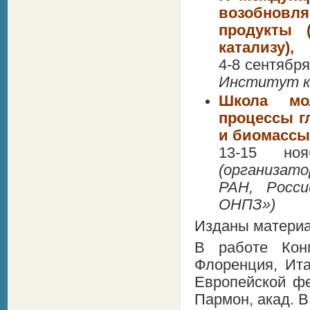
возобновля
продукты (
катализу),
4-8 сентябр
Институт ка
Школа мо
процессы г
и биомассы
13-15 но
(организато
РАН, Росс
ОНПЗ»)
Изданы матери
В работе Конг
Флоренция, Ита
Европейской фе
Пармон, акад. В.