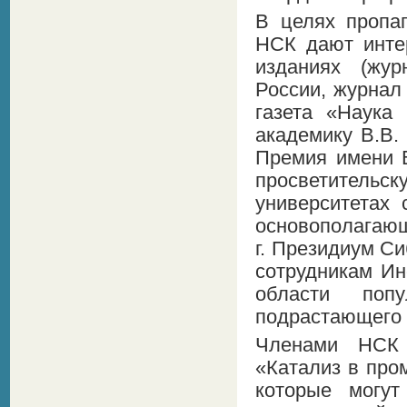
В целях пропа
НСК дают инте
изданиях (жу
России, журнал
газета «Наука
академику В.В.
Премия имени В
просветительск
университетах 
основополагающ
г. Президиум С
сотрудникам Инс
области поп
подрастающего 
Членами НСК 
«Катализ в про
которые могут