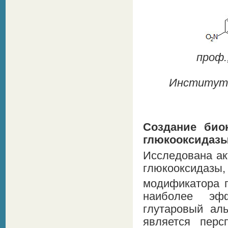
проф.,
Институт о
Создание био
глюкооксидаз
Исследована ак
глюкооксидазы,
модификатора п
наиболее эф
глутаровый аль
является перс