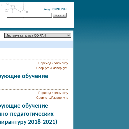
Вход
|
ENGLISH
Переход к элементу
Свернуть/Развернуть
рующие обучение
Переход к элементу
Свернуть/Развернуть
рующие обучение
чно-педагогических
пирантуру 2018-2021)