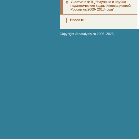
Участие в ФПЦ "Научные и научно-
педагогические кадры инновационной
России на 2009- 2013 годы"
Новости
Copyright ©
catalysis.ru
2005–2026