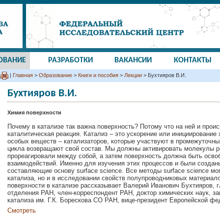
ОВАНИЕ
РАЗРАБОТКИ
ВАКАНСИИ
КОНТАКТЫ
|
Главная
>
Образование
>
Книги и пособия
>
Лекции
> Бухтияров В.И.
Бухтияров В.И.
Химия поверхности
Почему в катализе так важна поверхность? Потому что на ней и проис
каталитическая реакция. Катализ – это ускорение или инициирование
особых веществ – катализаторов, которые участвуют в промежуточны
цикла возвращают свой состав. Мы должны активировать молекулы ре
прореагировали между собой, а затем поверхность должна быть осв
взаимодействий. Именно для изучения этих процессов и были создан
составляющие основу surface science. Все методы surface science мо
катализа, но и в исследовании свойств полупроводниковых материало
поверхности в катализе рассказывает Валерий Иванович Бухтияров, 
отделения РАН, член-корреспондент РАН, доктор химических наук, з
катализа им. Г.К. Борескова СО РАН, вице-президент Европейской фе
Смотреть