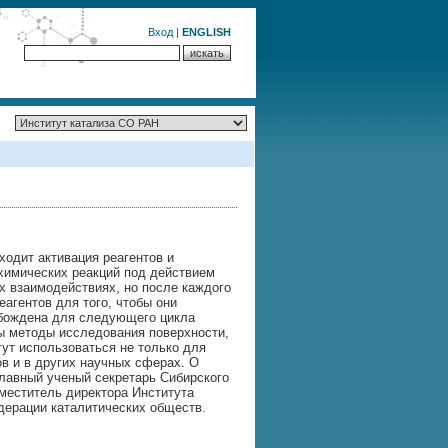
Вход
|
ENGLISH
ходит активация реагентов и
 химических реакций под действием
х взаимодействиях, но после каждого
агентов для того, чтобы они
обождена для следующего цикла
ы методы исследования поверхности,
гут использоваться не только для
в и в других научных сферах. О
главный ученый секретарь Сибирского
аместитель директора Института
дерации каталитических обществ.