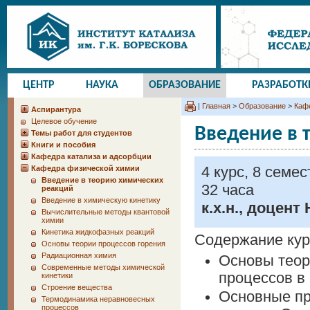
ЦЕНТР
НАУКА
ОБРАЗОВАНИЕ
РАЗРАБОТК
|
Главная
>
Образование
>
Каф
Аспирантура
Целевое обучение
Введение в 
Темы работ для студентов
Книги и пособия
Кафедра катализа и адсорбции
4 курс, 8 семес
Кафедра физической химии
Введение в теорию химических
32 часа
реакций
Введение в химическую кинетику
к.х.н., доцент
Вычислительные методы квантовой
химии
Кинетика жидкофазных реакций
Содержание кур
Основы теории процессов горения
Радиационная химия
Основы теор
Современные методы химической
процессов в 
кинетики
Строение вещества
Основные пр
Термодинамика неравновесных
процессов