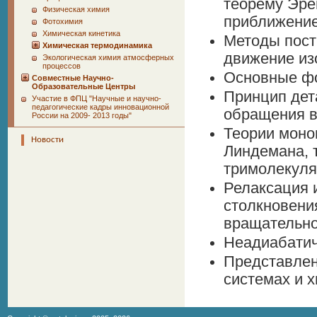
теорему Эре
Физическая химия
приближение
Фотохимия
Химическая кинетика
Методы пост
Химическая термодинамика
движение из
Экологическая химия атмосферных
процессов
Основные фо
Совместные Научно-
Образовательные Центры
Принцип дет
Участие в ФПЦ "Научные и научно-
педагогические кадры инновационной
обращения в
России на 2009- 2013 годы"
Теории моно
Новости
Линдемана, 
тримолекуля
Релаксация 
столкновени
вращательно
Неадиабатич
Представлен
системах и х