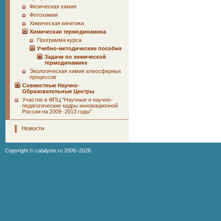
Физическая химия
Фотохимия
Химическая кинетика
Химическая термодинамика
Программа курса
Учебно-методические пособия
Задачи по химической
термодинамике
Экологическая химия атмосферных
процессов
Совместные Научно-
Образовательные Центры
Участие в ФПЦ "Научные и научно-
педагогические кадры инновационной
России на 2009- 2013 годы"
Новости
Copyright ©
catalysis.ru
2005–2026