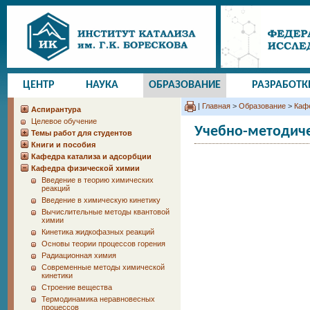
ЦЕНТР
НАУКА
ОБРАЗОВАНИЕ
РАЗРАБОТК
|
Главная
>
Образование
>
Каф
Аспирантура
Целевое обучение
Учебно-методиче
Темы работ для студентов
Книги и пособия
Кафедра катализа и адсорбции
Кафедра физической химии
Введение в теорию химических
реакций
Введение в химическую кинетику
Вычислительные методы квантовой
химии
Кинетика жидкофазных реакций
Основы теории процессов горения
Радиационная химия
Современные методы химической
кинетики
Строение вещества
Термодинамика неравновесных
процессов