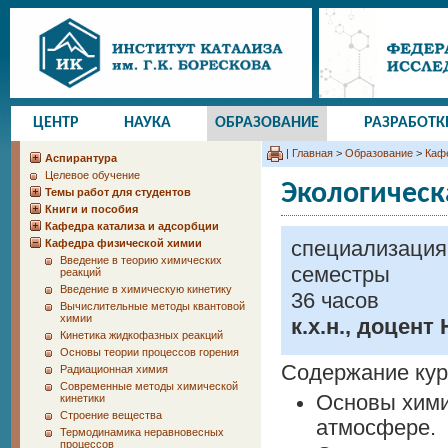
ЦЕНТР
НАУКА
ОБРАЗОВАНИЕ
РАЗРАБОТК
|
Главная
>
Образование
>
Каф
Аспирантура
Целевое обучение
Экологическ
Темы работ для студентов
Книги и пособия
Кафедра катализа и адсорбции
специализация 
Кафедра физической химии
Введение в теорию химических
семестры
реакций
Введение в химическую кинетику
36 часов
Вычислительные методы квантовой
химии
к.х.н., доцент
Кинетика жидкофазных реакций
Основы теории процессов горения
Содержание кур
Радиационная химия
Современные методы химической
Основы хими
кинетики
Строение вещества
атмосфере.
Термодинамика неравновесных
процессов