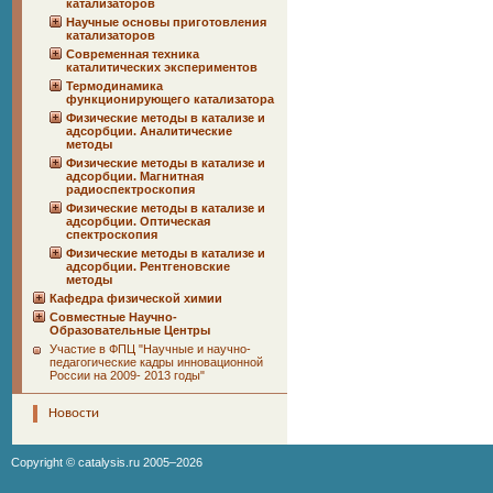
катализаторов
Научные основы приготовления
катализаторов
Современная техника
каталитических экспериментов
Термодинамика
функционирующего катализатора
Физические методы в катализе и
адсорбции. Аналитические
методы
Физические методы в катализе и
адсорбции. Магнитная
радиоспектроскопия
Физические методы в катализе и
адсорбции. Оптическая
спектроскопия
Физические методы в катализе и
адсорбции. Рентгеновские
методы
Кафедра физической химии
Совместные Научно-
Образовательные Центры
Участие в ФПЦ "Научные и научно-
педагогические кадры инновационной
России на 2009- 2013 годы"
Новости
Copyright ©
catalysis.ru
2005–2026