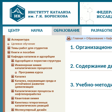
ЦЕНТР
НАУКА
ОБРАЗОВАНИЕ
РАЗРАБОТК
|
Главная
>
Образование
>
Кафе
Аспирантура
Целевое обучение
1. Организацион
Темы работ для студентов
Книги и пособия
Кафедра катализа и адсорбции
Адсорбция и пористая структура
Инженерная химия
2. Содержание 
каталитических процессов
Программа курса
Катализ
Катализ, окружающая среда и
устойчивое развитие
3. Учебно-метод
цивилизации
Каталитические процессы в
нефтепереработке
Квантовая химия
Кинетика гетерогенных
каталитических реакций
Молекулярный дизайн