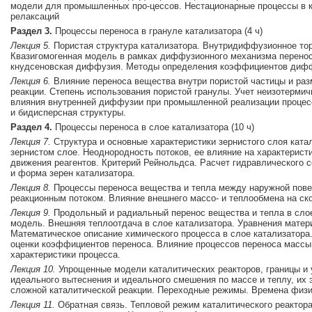
модели для промышленных про-цессов. Нестационаpные пpоцессы в к
релаксаций
Раздел 3.
Процессы переноса в грануле катализатора (4 ч)
Лекция 5.
Пористая структура катализатора. Внутридиффузионное тор
Квазигомогенная модель в рамках диффузионного механизма перенос
кнудсеновская диффузия. Методы определения коэффициентов диффу
Лекция 6.
Влияние переноса вещества внутри пористой частицы и раз
реакции. Степень использования пористой гранулы. Учет неизотермич
влияния внутренней диффузии при промышленной реализации процес
и бидисперсная структуры.
Раздел 4.
Процессы переноса в слое катализатора (10 ч)
Лекция 7.
Стpуктуpа и основные характеристики зернистого слоя ката
зернистом слое. Неоднородность потоков, ее влияние на характерист
движения реагентов. Критерий Рейнольдса. Расчет гидравлического
и фоpма зеpен катализатоpа.
Лекция 8.
Процессы переноса вещества и тепла между наружной пове
реакционным потоком. Влияние внешнего массо- и теплообмена на ско
Лекция 9.
Продольный и радиальный перенос вещества и тепла в сло
модель. Внешняя теплоотдача в слое катализатора. Уpавнения матеpи
Математическое описание химического процесса в слое катализатора
оценки коэффициентов переноса. Влияние процессов переноса массы
характеристики процесса.
Лекция 10.
Упрощенные модели каталитических реакторов, границы и
идеального вытеснения и идеального смешения по массе и теплу, их
сложной каталитической реакции. Переходные режимы. Вpемена физи
Лекция 11.
Обратная связь. Тепловой режим каталитического pеактоp