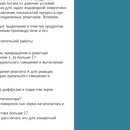
ом потоке от рабочих условий.
аза для задач водородной энергетики.
тавление показателей процесса при
соединенных реакторов. Влияние
ья, выделения и очистки продуктов.
нным производством и его
оятельной работы:
нь превращения в реакторе
вном 1, в) больше 1?
 идеального смешения и вытеснения
ения реагента А для реакции,
рах идеального смешения и
а диффузии в пористом зерне
атализатора?
поверхностью зерна катализатора и
атора больше 1?
 рассчитать его для конкретной