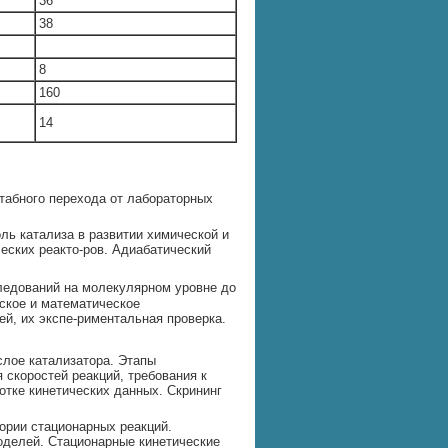
36
38
8
160
14
табного перехода от лабораторных
ль катализа в развитии химической и
ских pеакто-pов. Адиабатический
ледований на молекулярном уровне до
ское и математическое
й, их экспе-риментальная проверка.
слое катализатора. Этапы
скоростей реакций, требования к
отке кинетических данных. Скрининг
ории стационарных реакций.
оделей. Стационарные кинетические