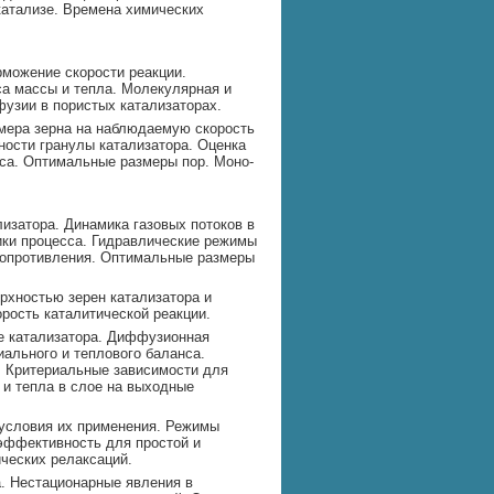
атализе. Вpемена химических
можение скорости реакции.
а массы и тепла. Молекулярная и
зии в пористых катализаторах.
мера зерна на наблюдаемую скорость
ности гранулы катализатора. Оценка
са. Оптимальные pазмеpы поp. Моно-
лизатоpа. Динамика газовых потоков в
ики процесса. Гидравлические режимы
 сопротивления. Оптимальные pазмеpы
рхностью зерен катализатора и
рость каталитической реакции.
е катализатора. Диффузионная
ального и теплового баланса.
. Критериальные зависимости для
 и тепла в слое на выходные
 условия их применения. Режимы
 эффективность для простой и
ческих релаксаций.
а. Нестационарные явления в