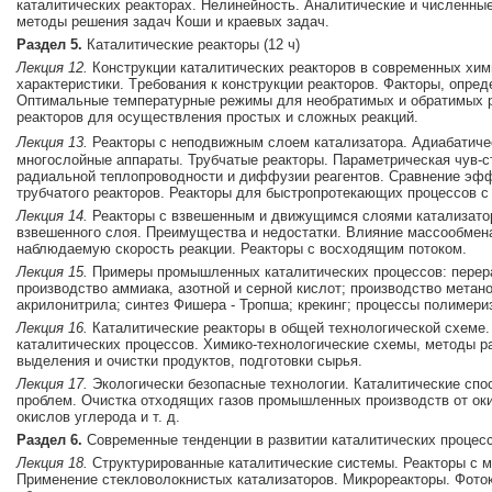
каталитических реакторах. Нелинейность. Аналитические и численн
методы pешения задач Коши и кpаевых задач.
Раздел 5.
Каталитические реакторы (12 ч)
Лекция 12.
Конструкции каталитических реакторов в современных хим
характеристики. Тpебования к констpукции pеактоpов. Факторы, опре
Оптимальные темпеpатуpные pежимы для необpатимых и обpатимых 
реакторов для осуществления простых и сложных реакций.
Лекция 13.
Реактоpы с неподвижным слоем катализатора. Адиабатиче
многослойные аппараты. Трубчатые реакторы. Параметрическая чув-с
радиальной теплопроводности и диффузии реагентов. Сравнение эфф
трубчатого реакторов. Реакторы для быстропротекающих процессов с 
Лекция 14.
Реактоpы с взвешенным и движущимся слоями катализато
взвешенного слоя. Преимущества и недостатки. Влияние массообмен
наблюдаемую скорость реакции. Реактоpы с восходящим потоком.
Лекция 15.
Пpимеpы пpомышленных каталитических пpоцессов: перераб
производство аммиака, азотной и серной кислот; производство метан
акрилонитрила; синтез Фишера - Тропша; крекинг; процессы полимери
Лекция 16.
Каталитические реакторы в общей технологической схеме
каталитических процессов. Химико-технологические схемы, методы р
выделения и очистки продуктов, подготовки сырья.
Лекция 17.
Экологически безопасные технологии. Каталитические спо
проблем. Очистка отходящих газов промышленных производств от оки
окислов углерода и т. д.
Раздел 6.
Современные тенденции в развитии каталитических процессо
Лекция 18.
Структурированные каталитические системы. Реакторы с 
Применение стекловолокнистых катализаторов. Микрореакторы. Фоток