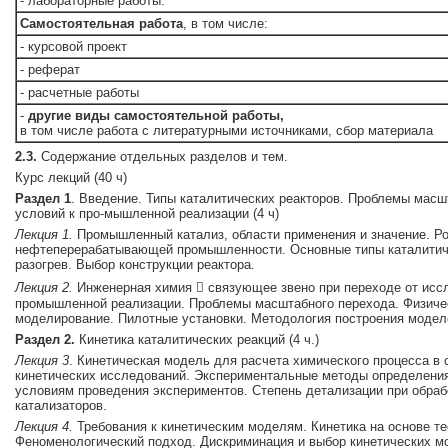
- лабораторные работы:
Самостоятельная работа
, в том числе:
- курсовой проект
- реферат
- расчетные работы
-
другие виды самостоятельной работы,
в том числе работа с литературными источниками, сбор материала
2.3.
Содержание отдельных разделов и тем.
Курс лекций (40 ч)
Раздел 1
. Введение. Типы каталитических реакторов. Проблемы масш
условий к про-мышленной реализации (4 ч)
Лекция 1.
Промышленный катализ, области применения и значение. Ро
нефтеперерабатывающей промышленности. Основные типы каталитиче
разогрев. Выбор конструкции реактора.
Лекция 2.
Инженерная химия  связующее звено при переходе от исс
промышленной реализации. Проблемы масштабного перехода. Физиче
моделиpование. Пилотные установки. Методология построения моделе
Раздел 2.
Кинетика каталитических реакций (4 ч.)
Лекция 3
. Кинетическая модель для расчета химического процесса в 
кинетических исследований. Экспериментальные методы определения 
условиям проведения экспериментов. Степень детализации при обраб
катализаторов.
Лекция 4.
Требования к кинетическим моделям. Кинетика на основе те
Феноменологический подход. Дискриминация и выбор кинетических м