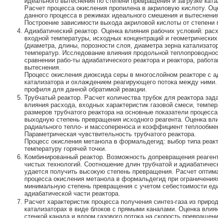
идеального вытеснения по степени превращения и загрузке ката
Расчет процесса окисления пропилена в акриловую кислоту. О
данного процесса в режимах идеального смешения и вытеснения
Построение зависимости выхода акриловой кислоты от степени
Адиабатический реактор. Оценка влияния рабочих условий: расх
входной температуры, исходных концентраций и геометрических
(диаметра, длины, порозности слоя, диаметра зерна катализатор
температур. Исследование влияния продольной теплопроводнос
сравнении рабо-ты адиабатического реактора и реактора, рабо
вытеснения.
Процесс окисления диоксида серы в многослойном реакторе с 
катализатора и охлаждением реагирующего потока между ними.
профиля для данной обратимой реакции.
Трубчатый реактор. Расчет количества трубок для реактора зад
влияния расхода, входных характеристик газовой смеси, темпе
размеров трубчатого реактора на основные показатели процесса
выходную степень превращения исходного реагента. Оценка вл
радиального тепло- и массопереноса и коэффициент теплообмен
Параметрическая чувствительность трубчатого реактора.
Процесс окисления метанола в формальдегид: выбор типа реакт
температуру горячей точки.
Комбинированный реактор. Возможность допревращения реагент
чистых технологий. Соотношение длин трубчатой и адиабатическ
удается получить высокую степень превращения. Расчет оптим
процесса окисления метанола в формальдегид при ограничениях
минимальную степень превращения с учетом себестоимости ед
адиабатической части реактора.
Расчет характеристик процесса получения синтез-газа из приро
катализаторах в виде блоков с прямыми каналами. Оценка влия
стенкой канала и ядром газового потока на скорость превращени