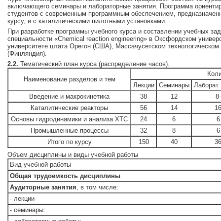
включающего семинары и лабораторные занятия. Программа ориентир
студентов с современным программным обеспечением, предназначен
курсу, и с каталитическими пилотными установками.
При разработке программы учебного курса и составлении учебных за
специальности «Chemical reaction engineering» в Оксфордском универ
университете штата Орегон (США), Массачусетском технологическом
(Финляндия).
2.2.
Тематический план курса (распределение часов).
Коли
Наименование разделов и тем
Лекции
Семинары
Лаборат.
Введение и макрокинетика
38
12
8-
Каталитические реакторы
56
14
1
Основы гидродинамики и анализа ХТС
24
6
6
Промышленные процессы
32
8
6
Итого по курсу
150
40
3
Объем дисциплины и виды учебной работы
Вид учебной работы
Общая трудоемкость дисциплины
Аудиторные занятия
, в том числе:
- лекции
- семинары: