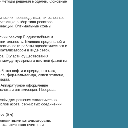
ые методы решения моделей. Основные
ических производствах, их основные
деляющие выбор типа реактора.
pеакций. Оптимальные схемы
ский реактор  однослойные и
твительность. Влияние продольной и
ективности работы адиабатического и
катализатором в виде сеток.
pа. Области существования
а между пузырями и плотной фазой на
отка нефти и природного газа;
ола, фор-мальдегида, окиси этилена,
зации.
. Аппаратурное оформление
асчета и оптимизация. Процессы
собы для решения экологических
слов азота, сернистых соединений,
в (6 ч)
монолитными катализаторами.
аталитическая очистка и