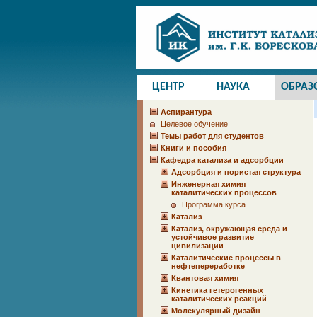
ЦЕНТР
НАУКА
ОБРАЗ
Аспирантура
Целевое обучение
Темы работ для студентов
Книги и пособия
Кафедра катализа и адсорбции
Адсорбция и пористая структура
Инженерная химия
каталитических процессов
Программа курса
Катализ
Катализ, окружающая среда и
устойчивое развитие
цивилизации
Каталитические процессы в
нефтепереработке
Квантовая химия
Кинетика гетерогенных
каталитических реакций
Молекулярный дизайн