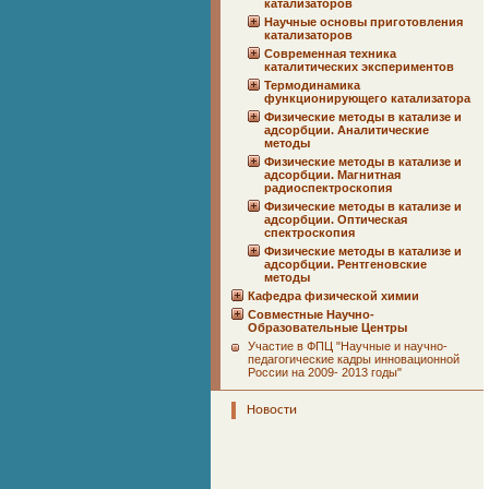
катализаторов
Научные основы приготовления
катализаторов
Современная техника
каталитических экспериментов
Термодинамика
функционирующего катализатора
Физические методы в катализе и
адсорбции. Аналитические
методы
Физические методы в катализе и
адсорбции. Магнитная
радиоспектроскопия
Физические методы в катализе и
адсорбции. Оптическая
спектроскопия
Физические методы в катализе и
адсорбции. Рентгеновские
методы
Кафедра физической химии
Совместные Научно-
Образовательные Центры
Участие в ФПЦ "Научные и научно-
педагогические кадры инновационной
России на 2009- 2013 годы"
Новости