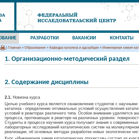
ОВАНИЕ
РАЗРАБОТКИ
ВАКАНСИИ
КОНТАКТЫ
|
Главная
>
Образование
>
Кафедра катализа и адсорбции
>
Инженерная химия кат
1. Организационно-методический раздел
2. Содержание дисциплины
2.1.
Новизна курса
Целью учебного курса является ознакомление студентов с научными
катализа - определению оптимальных условий осуществления каталит
условий в реакторах различного типа. Особое внимание уделяется ан
процесса, протекающих в реакторе на различных уровнях: поверхности
Студенты в процессе изучения курса получают знания о современных
лабораторных исследований каталитических систем на молекулярно
реализации, об основных методах разработки новых экологически чис
Курс «Инженерная химия каталитических процессов» состоит из курса