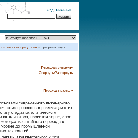
Вход
|
ENGLISH
алитических процессов
> Программа курса
Переход к элементу
Свернуть/Развернуть
Переход к разделу
 основами современного инженерного
ических процессов и реализации этих
ализу стадий каталитического
 катализатора, пористом зерне, слое.
 методах масштабного перехода от
м уровне до промышленной
тых технологий.
 лекций и компьютерного курса,