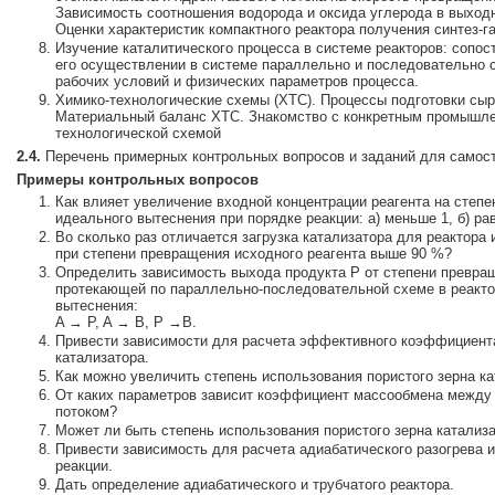
Зависимость соотношения водорода и оксида углерода в выходн
Оценки характеристик компактного реактора получения синтез-г
Изучение каталитического процесса в системе реакторов: сопос
его осуществлении в системе параллельно и последовательно 
рабочих условий и физических параметров процесса.
Химико-технологические схемы (ХТС). Процессы подготовки сыр
Материальный баланс ХТС. Знакомство с конкретным промышле
технологической схемой
2.4.
Перечень примерных контрольных вопросов и заданий для самост
Примеры контрольных вопросов
Как влияет увеличение входной концентрации реагента на степе
идеального вытеснения при порядке реакции: а) меньше 1, б) ра
Во сколько раз отличается загрузка катализатора для реактора
при степени превращения исходного реагента выше 90 %?
Определить зависимость выхода продукта Р от степени превращ
протекающей по параллельно-последовательной схеме в реакто
вытеснения:
A → P, A → B, P →B.
Привести зависимости для расчета эффективного коэффициент
катализатора.
Как можно увеличить степень использования пористого зерна к
От каких параметров зависит коэффициент массообмена между 
потоком?
Может ли быть степень использования пористого зерна катализ
Привести зависимость для расчета адиабатического разогрева и
реакции.
Дать определение адиабатического и трубчатого реактора.