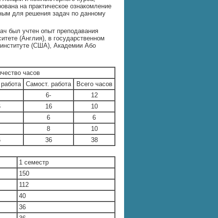
ована на практическое ознакомление
ным для решения задач по данному
дач был учтен опыт преподавания
ситете (Англия), в государственном
 институте (США), Академии Або
чество часов
 работа
Самост. работа
Всего часов
6-
12
6
16
10
6
6
8
10
6
36
38
1 семестр
150
112
40
36