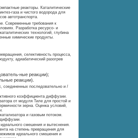
омпактные реакторы. Каталитические
нтез-газа и чистого водорода для
сов автотранспорта.
зе. Современные требования к
овиях. Разработка ресурсо- и
каталитических технологий, глубина
енные химические продукты.
ревращения, селективность процесса,
родукту, адиабатический разогрев
ователь-ные реакции);
льные реакции).
х, соединенных последовательно и /
ективного коэффициента диффузии.
затора от модуля Тиле для простой и
ермичности зерна. Оценка условий,
и.
атализатора и газовым потоком.
 диффузии.
 идеального смешения и вытеснения.
гента на степень превращения для
режимов идеального смешения и