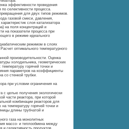
лизатора.
ценка эффективности проведения
 по селективности процесса.
 превращения для двух типов режимов.
ода газовой смеси, давления,
 характеристик слоя катализатора
а) на поля концентраций и
ти на показатели процесса при
тающего в режиме идеального
адиабатическим режимом в слоях
 Расчет оптимального температурного
анной производительности. Оценка
ратуры холодильника, геометрических
: температуру горячей точки и
ияния параметров на коэффициенты
а со стенкой трубки.
ора при условии ограничения на
а с целью получения экологически
ой части реактора, при которой
альной комбинации реакторов для
 на температуру горячей точки и
иницы длины трубчатой и
дного газа на монолитных
ния массо- и теплообмена между
я и селективность продуктов.