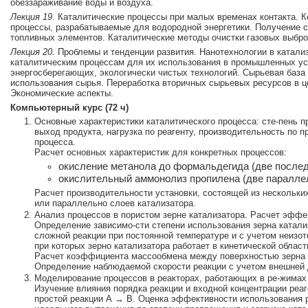
обеззараживание воды и воздуха.
Лекция 19.
Каталитические процессы при малых временах контакта. К
процессы, разрабатываемые для водородной энергетики. Получение си
топливных элементов. Каталитические методы очистки газовых выбро
Лекция 20.
Проблемы и тенденции развития. Нанотехнологии в катали
каталитическим процессам для их использования в промышленных усл
энергосберегающих, экологически чистых технологий. Сырьевая база 
использования сырья. Переработка вторичных сырьевых ресурсов в ц
Экономические аспекты.
Компьютерный курс (72 ч)
Основные характеристики каталитического процесса: сте-пень п
выход продукта, нагрузка по реагенту, производительность по п
процесса.
Расчет основных характеристик для конкретных процессов:
окисление метанола до формальдегида (две послед
окислительный аммонолиз пропилена (две паралле
Расчет производительности установки, состоящей из нескольки
или параллельно слоев катализатора.
Анализ процессов в пористом зерне катализатора. Расчет эфф
Определение зависимо-сти степени использования зерна катали
сложной реакции при постоянной температуре и с учетом неизот
при которых зерно катализатора работает в кинетической област
Расчет коэффициента массообмена между поверхностью зерна к
Определение наблюдаемой скорости реакции с учетом внешней
Моделирование процессов в реакторах, работающих в ре-жимах
Изучение влияния порядка реакции и входной концентрации реа
простой реакции А → В. Оценка эффективности использования 