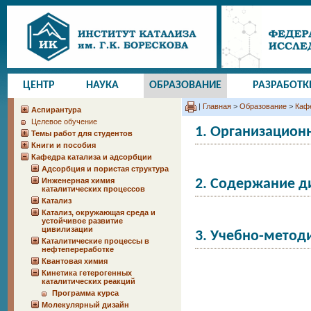
ЦЕНТР
НАУКА
ОБРАЗОВАНИЕ
РАЗРАБОТК
|
Главная
>
Образование
>
Кафе
Аспирантура
Целевое обучение
1. Организацион
Темы работ для студентов
Книги и пособия
Кафедра катализа и адсорбции
Адсорбция и пористая структура
Инженерная химия
2. Содержание 
каталитических процессов
Катализ
Катализ, окружающая среда и
устойчивое развитие
цивилизации
3. Учебно-метод
Каталитические процессы в
нефтепереработке
Квантовая химия
Кинетика гетерогенных
каталитических реакций
Программа курса
Молекулярный дизайн