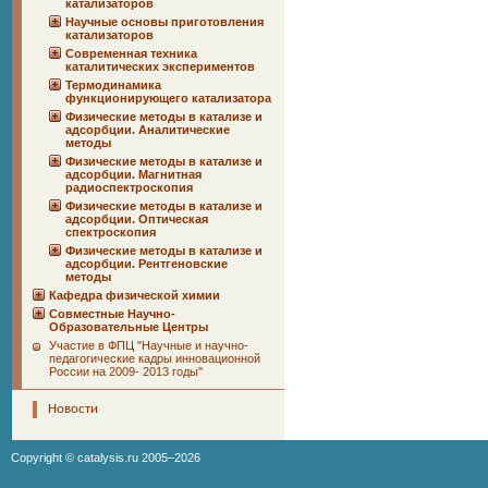
катализаторов
Научные основы приготовления
катализаторов
Современная техника
каталитических экспериментов
Термодинамика
функционирующего катализатора
Физические методы в катализе и
адсорбции. Аналитические
методы
Физические методы в катализе и
адсорбции. Магнитная
радиоспектроскопия
Физические методы в катализе и
адсорбции. Оптическая
спектроскопия
Физические методы в катализе и
адсорбции. Рентгеновские
методы
Кафедра физической химии
Совместные Научно-
Образовательные Центры
Участие в ФПЦ "Научные и научно-
педагогические кадры инновационной
России на 2009- 2013 годы"
Новости
Copyright ©
catalysis.ru
2005–2026