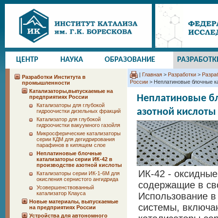
ЦЕНТР
НАУКА
ОБРАЗОВАНИЕ
РАЗРАБОТК
|
Главная
>
Разработки
>
Разра
Разработки Института в
России
> Неплатиновые блочные ка
промышленности
Катализаторы,выпускаемые на
Неплатиновые бл
предприятиях России
Катализаторы для глубокой
азотной кислоты
гидроочистки дизельных фракций
Катализатор для глубокой
гидроочистки вакуумного газойля
Микросферические катализаторы
серии КДМ для дегидрирования
парафинов в кипящем слое
Неплатиновые блочные
катализаторы серии ИК-42 в
производстве азотной кислоты
ИК-42 - оксидные
Катализаторы серии ИК-1-6М для
окисления сернистого ангидрида
содержащие в св
Усовершенствованный
катализатор Клауса
Использование в
Новые материалы, выпускаемые
системы, включа
на предприятиях России
Устройства для автономного