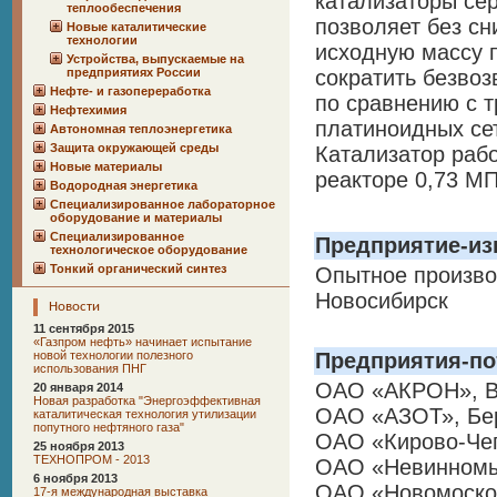
катализаторы сер
теплообеспечения
позволяет без сн
Новые каталитические
технологии
исходную массу 
Устройства, выпускаемые на
предприятиях России
сократить безво
Нефте- и газопереработка
по сравнению
с т
Нефтехимия
платиноидных се
Автономная теплоэнергетика
Защита окружающей среды
Катализатор рабо
Новые материалы
реакторе 0,73 МП
Водородная энергетика
Специализированное лабораторное
оборудование и материалы
Специализированное
Предприятие-из
технологическое оборудование
Тонкий органический синтез
Опытное произво
Новосибирск
Новости
11 сентября 2015
«Газпром нефть» начинает испытание
новой технологии полезного
Предприятия-по
использования ПНГ
ОАО «АКРОН», В
20 января 2014
Новая разработка "Энергоэффективная
ОАО «АЗОТ», Бер
каталитическая технология утилизации
попутного нефтяного газа"
ОАО «Кирово-Чеп
25 ноября 2013
ТЕХНОПРОМ - 2013
ОАО «Невинномы
6 ноября 2013
ОАО «Новомосков
17-я международная выставка