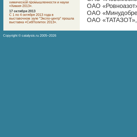
химической промышленности и науки
ОАО «Ровноазот
«Химия-2013».
17 октября 2013
ОАО «Минудобре
C 1 по 4 октября 2013 года в
выставочном зале "Экспо-центр” прошла
ОАО «ТАТАЗОТ», 
выставка «СибПолитех 2013».
Copyright ©
catalysis.ru
2005–2026