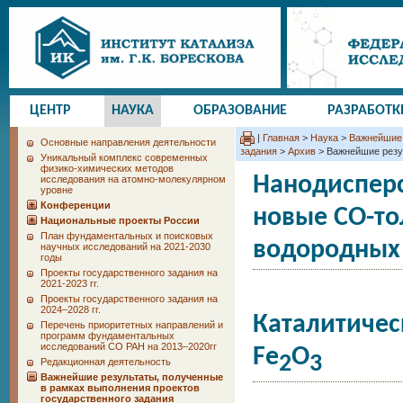
ЦЕНТР
НАУКА
ОБРАЗОВАНИЕ
РАЗРАБОТК
|
Главная
>
Наука
>
Важнейшие 
Основные направления деятельности
задания
>
Архив
> Важнейшие резу
Уникальный комплекс современных
физико-химических методов
Нанодисперс
исследования на атомно-молекулярном
уровне
Конференции
новые СО-то
Национальные проекты России
План фундаментальных и поисковых
водородных
научных исследований на 2021-2030
годы
Проекты государственного задания на
2021-2023 гг.
Проекты государственного задания на
2024–2028 гг.
Каталитичес
Перечень приоритетных направлений и
программ фундаментальных
исследований СО РАН на 2013–2020гг
Fe
O
2
3
Редакционная деятельность
Важнейшие результаты, полученные
в рамках выполнения проектов
государственного задания