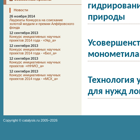
гидрировани
Новости
природы
26 ноября 2014
Лауреаты Конкурса на соискание
золотой медали и премии Алфёровского
фонда
12 сентября 2013
Конкурс инициативных научных
проектов 2014 года - «Укр_а»
Усовершенст
12 сентября 2013
Конкурс инициативных научных
монометила
проектов 2014 года - «Бел_а»
12 сентября 2013
Конкурс инициативных научных
проектов -«ННИО_а»
12 сентября 2013
Конкурс инициативных научных
Технология 
проектов 2014 года - «МСХ_а»
для нужд ло
Copyright ©
catalysis.ru
2005–2026