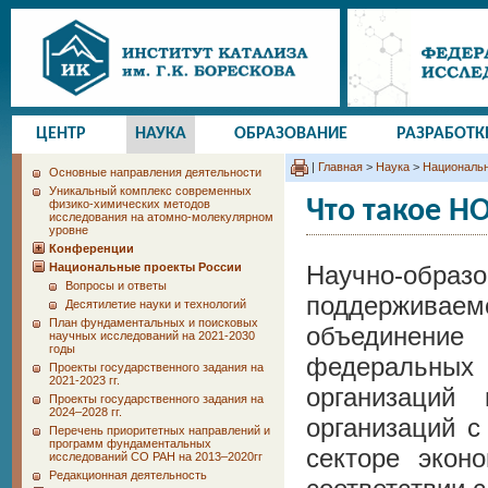
ЦЕНТР
НАУКА
ОБРАЗОВАНИЕ
РАЗРАБОТК
|
Главная
>
Наука
>
Национальн
Основные направления деятельности
Уникальный комплекс современных
Что такое Н
физико-химических методов
исследования на атомно-молекулярном
уровне
Конференции
Национальные проекты России
Научно-обра
Вопросы и ответы
поддерживае
Десятилетие науки и технологий
План фундаментальных и поисковых
объединение
научных исследований на 2021-2030
годы
федеральны
Проекты государственного задания на
2021-2023 гг.
организаций
Проекты государственного задания на
2024–2028 гг.
организаций 
Перечень приоритетных направлений и
программ фундаментальных
секторе экон
исследований СО РАН на 2013–2020гг
Редакционная деятельность