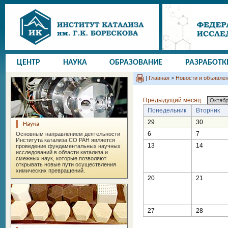
ЦЕНТР
НАУКА
ОБРАЗОВАНИЕ
РАЗРАБОТК
|
Главная
>
Новости и объявле
Предыдущий месяц
Понедельник
Вторник
29
30
Наука
6
7
Основным направлением деятельности
Института катализа СО РАН является
13
14
проведение фундаментальных научных
исследований в области катализа и
смежных наук, которые позволяют
открывать новые пути осуществления
химических превращений.
20
21
27
28