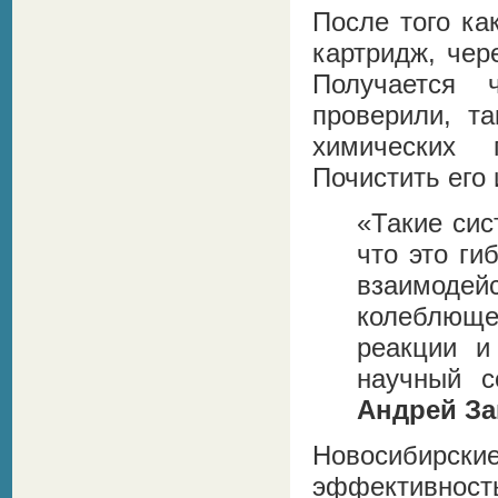
После того ка
картридж, чер
Получается 
проверили, т
химических 
Почистить его
«Такие сис
что это ги
взаимодей
колеблюще
реакции и
научный с
Андрей За
Новосибир
эффективност