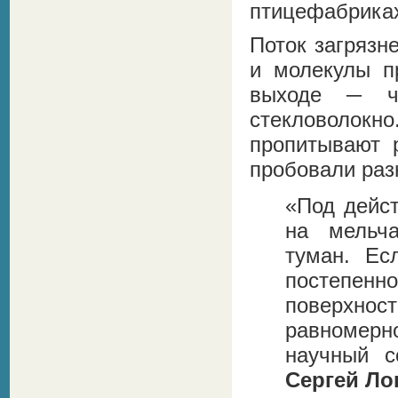
птицефабриках
Поток загрязн
и молекулы п
выходе ─ чи
стекловолок
пропитывают 
пробовали раз
«Под дейст
на мельч
туман. Ес
постепенн
поверхно
равномер
научный с
Сергей Ло