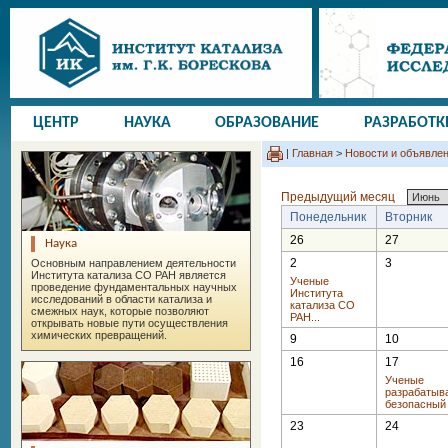
ЦЕНТР
НАУКА
ОБРАЗОВАНИЕ
РАЗРАБОТК
|
Главная
>
Новости и объявле
Предыдущий месяц
Понедельник
Вторник
26
27
Наука
2
3
Основным направлением деятельности
Института катализа СО РАН является
Ученые
проведение фундаментальных научных
Института
исследований в области катализа и
катализа СО
смежных наук, которые позволяют
РАН...
открывать новые пути осуществления
химических превращений.
9
10
16
17
Ученые
разрабатыв
безопасный .
23
24