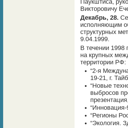
Паукштиса, рук
Викторовичу Еч
Декабрь, 28.
Се
исполняющим о
структурных ме
9.04.1999.
В течении 1998
на крупных меж
территории РФ:
“2-я Междун
19-21, г. Тай
“Новые техн
выбросов пр
презентация,
“Инновация-98
“Регионы Рос
“Экология. З