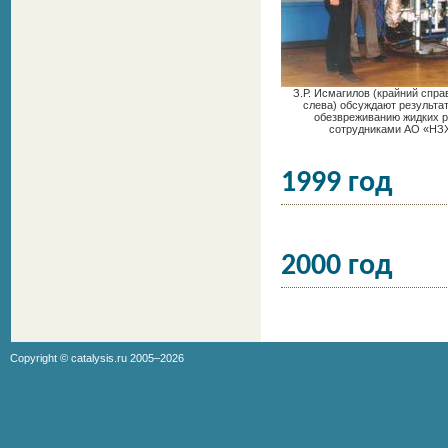
З.Р. Исмагилов (крайний спра
слева) обсуждают результа
обезвреживанию жидких р
сотрудниками АО «НЗХ
1999 год
2000 год
Copyright ©
catalysis.ru
2005–2026