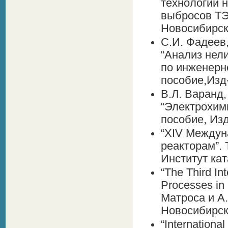
технологии 
выбросов ТЭ
Новосибирск
С.И. Фадеев,
“Анализ нел
по инженерн
пособие,Изд-
В.Л. Варанд,
“Электрохим
пособие, Изд
“XIV Междун
реакторам”. 
Институт ка
“The Third In
Processes in
Матроса и А.
Новосибирск
“Internationa