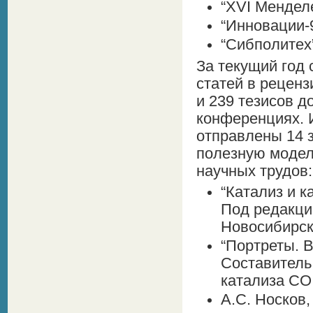
“XVI Менделе
“Инновации-9
“Сибполитех”
За текущий год
статей в рецен
и 239 тезисов д
конференциях. И
отправлены 14 з
полезную модел
научных трудов:
“Катализ и 
Под редакцие
Новосибирск
“Портреты. 
Составитель 
катализа СО
А.С. Носков