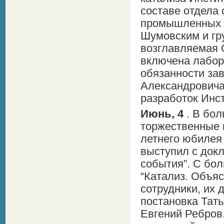
составе отдела 
промышленных ц
Шумовским и гру
возглавляемая О
включена лабор
обязанности за
Александровича
разработок Инс
Июнь, 4
. В бо
торжественные 
летнего юбилея
выступил с докл
события”. С бо
“Катализ. Объяс
сотрудники, их 
постановка Тат
Евгений Ребров