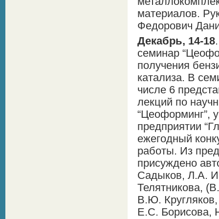
металлокомплек
материалов. Ру
Федорович Дан
Декабрь, 14-18
семинар “Цеофо
получения бензи
катализа. В сем
числе 6 предст
лекций по науч
“Цеоформинг”, у
предприятии “Гл
ежегодный конк
работы. Из пред
присуждено авто
Садыков, Л.А. И
Телятникова, (В
В.Ю. Кругляков,
Е.С. Борисова, 