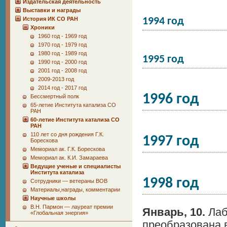
Издательская деятельность
Выставки и награды
История ИК СО РАН
1994 год
Хроники
1960 год - 1969 год
1970 год - 1979 год
1980 год - 1989 год
1995 год
1990 год - 2000 год
2001 год - 2008 год
2009-2013 год
2014 год - 2017 год
1996 год
Бессмертный полк
65-летие Института катализа СО
РАН
60-летие Института катализа СО
РАН
110 лет со дня рождения Г.К.
1997 год
Борескова
Мемориал ак. Г.К. Борескова
Мемориал ак. К.И. Замараева
Ведущие ученые и специалисты
Института катализа
1998 год
Сотрудники ― ветераны ВОВ
Материалы,награды, комментарии
Научные школы
В.Н. Пармон — лауреат премии
Январь, 10.
Лаб
«Глобальная энергия»
преобразована в