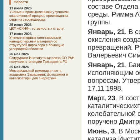
Новости
составе Отдела
13 июля 2026
Ученые и промышленники улучшили
среды. Римма А
классический процесс производства
серы из сероводорода
группы.
25 июня 2026
ЦКП «СКИФ»: готовность к старту
Январь, 21
. В 
17 июня 2026
Ученые впервые синтезировали
окисления созд
нанодисперсный материал со
структурой пирохлора с помощью
превращений. Р
углеродной оболочки
Валерьевич Сим
26 мая 2026
Сотрудники Института катализа СО РАН
получили стипендии Президента РФ
Январь, 21
. Ба
25 мая 2026
Мемориальный семинар в честь
исполняющим об
академика Замараева: фотохимия и
катализаторы для энергетики
вопросам. Утве
17.11.1998.
Март, 23
. В сос
каталитическихп
колебательной с
поручено Дмитр
Июнь, 3
. В Мос
катализа Инстит