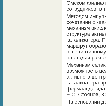
Омском филиале
сотрудников, в 
Методом импульс
сочетании с кв
механизм окисл
структура актив
катализатора. П
маршрут образо
ассоциативному
на стадии разл
Механизм селек
возможность це
активного цент
катализатора п
формальдегида (
Е.С. Стоянов, Ю
На основании д