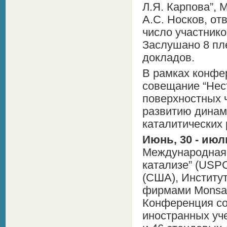
Л.Я. Карпова”, 
А.С. Носков, от
число участнико
Заслушано 8 пл
докладов.
В рамках конфе
совещание “Нест
поверхностных 
развитию динам
каталитических 
Июнь, 30 - июль
Международная 
катализе” (USPC
(США), Институт
фирмами Monsan
Конференция соб
иностранных уч