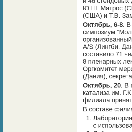
и 46 стендовых
Ю.Ш. Матрос (СШ
(США) и Т.В. За
Октябрь, 6-8.
В 
симпозиум “Мол
организованный 
A/S (Лингби, Да
составило 71 че
8 пленарных лек
Оргкомитет меро
(Дания), секрет
Октябрь, 20
. В
катализа им. Г.
филиала принят
В составе фили
Лаборатория
с использов