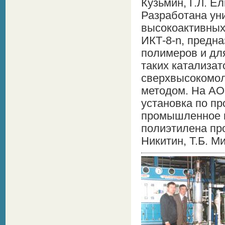
Кузьмин, Г.Л. Ел
Разработана ун
высокоактивных
ИКТ-8-n, предн
полимеров и дл
таких катализа
сверхвысокомол
методом. На АО
установка по пр
промышленное п
полиэтилена про
Никитин, Т.Б. Ми