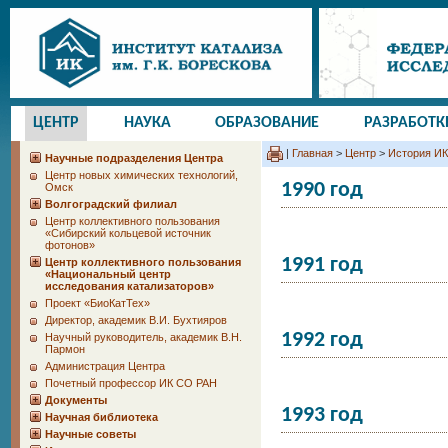
ЦЕНТР
НАУКА
ОБРАЗОВАНИЕ
РАЗРАБОТК
|
Главная
>
Центр
>
История И
Научные подразделения Центра
Центр новых химических технологий,
1990 год
Омск
Волгоградский филиал
Центр коллективного пользования
«Сибирский кольцевой источник
фотонов»
1991 год
Центр коллективного пользования
«Национальный центр
исследования катализаторов»
Проект «БиоКатТех»
Директор, академик В.И. Бухтияров
1992 год
Научный руководитель, академик В.Н.
Пармон
Администрация Центра
Почетный профессор ИК СО РАН
Документы
1993 год
Научная библиотека
Научные советы