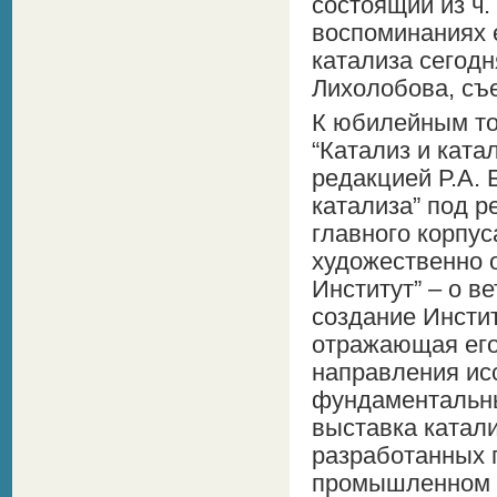
состоящий из ч.
воспоминаниях е
катализа сегодн
Лихолобова, съ
К юбилейным то
“Катализ и кат
редакцией Р.А. 
катализа” под р
главного корпу
художественно 
Институт” – о в
создание Инстит
отражающая его
направления ис
фундаментальны
выставка катали
разработанных 
промышленном 