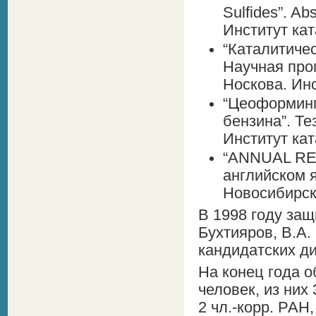
Sulfides”. A
Институт ка
“Каталитиче
Научная про
Носкова. Инс
“Цеоформинг
бензина”. Те
Институт ка
“ANNUAL REV
английском я
Новосибирск
В 1998 году защ
Бухтияров, В.А.
кандидатских д
На конец года 
человек, из них
2 чл.-корр. РАН,