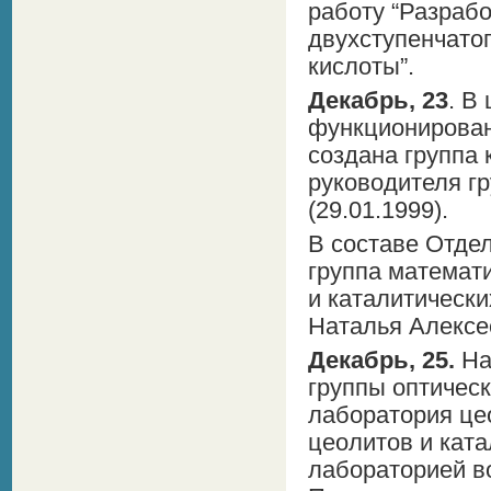
работу “Разрабо
двухступенчато
кислоты”.
Декабрь, 23
. В
функционирован
создана группа
руководителя г
(29.01.1999).
В составе Отдел
группа математ
и каталитическ
Наталья Алексе
Декабрь, 25.
На
группы оптичес
лаборатория цео
цеолитов и ката
лабораторией в