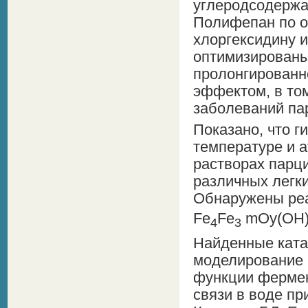
углеродсодержа
Полифепан по о
хлоргексидину и
оптимизированы
пролонгированн
эффектом, в то
заболеваний пар
Показано, что г
температуре и 
растворах парц
различных легки
Обнаружены ре
Fe
Fe
mОy(ОH)
4
3
Найденные ката
моделирование 
функции фермен
связи в воде пр